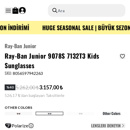
Ara
ON İNDİRİMİ
HUGE SEASONAL SALE | BÜYÜK SEZON
Ray-Ban Junior
Ray-Ban Junior 9078S 7132T3 Kids
Sunglasses
SKU
:
8056597942263
5.262,00 ₺
3.157,00 ₺
%
40
526,17 ₺'dan başlayan Taksitlerle
OTHER COLORS
Other Colors
LENSLERI DENEYIN
Polarize