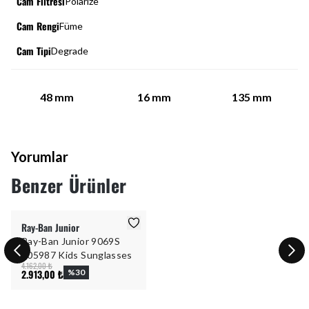
Cam Filtresi
Polarize
Cam Rengi
Füme
Cam Tipi
Degrade
48
mm
16
mm
135
mm
Yorumlar
Benzer Ürünler
Ray-Ban Junior
Ray-Ban Junior 9069S
705987 Kids Sunglasses
4.162,00 ₺
2.913,00 ₺
%
30