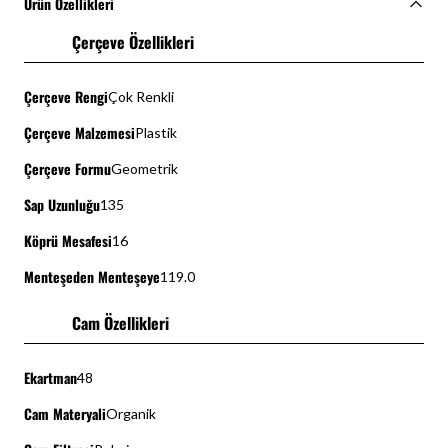
Ürün Özellikleri
Çerçeve Özellikleri
Çerçeve Rengi
Çok Renkli
Çerçeve Malzemesi
Plastik
Çerçeve Formu
Geometrik
Sap Uzunluğu
135
Köprü Mesafesi
16
Menteşeden Menteşeye
119.0
Cam Özellikleri
Ekartman
48
Cam Materyali
Organik