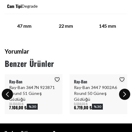
Cam Tipi
Degrade
47
mm
22
mm
145
mm
Yorumlar
Benzer Ürünler
Ray-Ban
Ray-Ban
Ray-Ban 3647N 923871
Ray-Ban 3447 9002A6
Round 51 Güneş
Round 50 Güneş
Gözlüğü
Gözlüğü
10.154,00 ₺
9.598,00 ₺
7.108,00 ₺
%
30
6.719,00 ₺
%
30