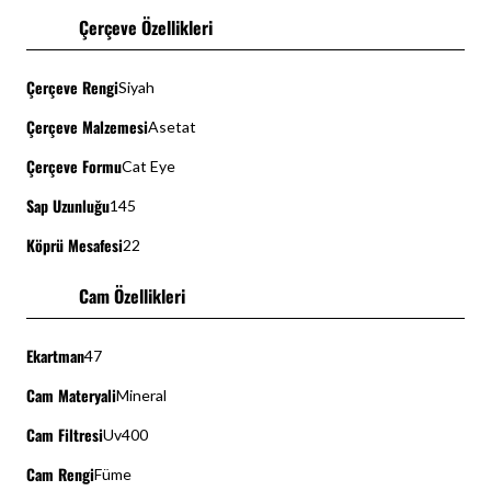
Çerçeve Özellikleri
Çerçeve Rengi
Siyah
Çerçeve Malzemesi
Asetat
Çerçeve Formu
Cat Eye
Sap Uzunluğu
145
Köprü Mesafesi
22
Cam Özellikleri
Ekartman
47
Cam Materyali
Mineral
Cam Filtresi
Uv400
Cam Rengi
Füme