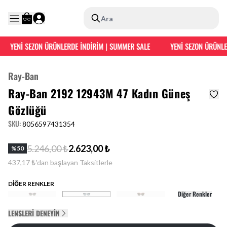
Ara
YENİ SEZON ÜRÜNLERDE İNDİRİM | SUMMER SALE
YENİ SEZON ÜRÜNLER
Ray-Ban
Ray-Ban 2192 12943M 47 Kadın Güneş
Gözlüğü
SKU
:
8056597431354
5.246,00 ₺
2.623,00 ₺
%
50
437,17 ₺'dan başlayan Taksitlerle
DİĞER RENKLER
Diğer Renkler
LENSLERI DENEYIN