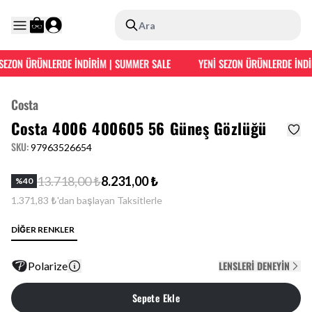
Ara
SEZON ÜRÜNLERDE İNDİRİM | SUMMER SALE
YENİ SEZON ÜRÜNLERDE İNDİR
Costa
Costa 4006 400605 56 Güneş Gözlüğü
SKU
:
97963526654
13.718,00 ₺
8.231,00 ₺
%
40
1.371,83 ₺'dan başlayan Taksitlerle
DİĞER RENKLER
LENSLERI DENEYIN
Polarize
Sepete Ekle