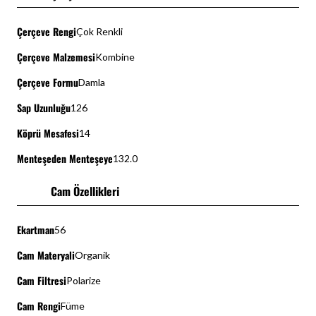
Çerçeve Rengi
Çok Renkli
Çerçeve Malzemesi
Kombine
Çerçeve Formu
Damla
Sap Uzunluğu
126
Köprü Mesafesi
14
Menteşeden Menteşeye
132.0
Cam Özellikleri
Ekartman
56
Cam Materyali
Organik
Cam Filtresi
Polarize
Cam Rengi
Füme