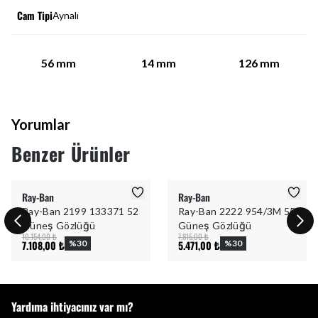
Cam Tipi
Aynalı
56
mm
14
mm
126
mm
Yorumlar
Benzer Ürünler
Ray-Ban
Ray-Ban
Ray-Ban 2199 133371 52
Ray-Ban 2222 954/3M 55
Güneş Gözlüğü
Güneş Gözlüğü
10.154,00 ₺
7.815,00 ₺
7.108,00 ₺
%
30
5.471,00 ₺
%
30
Yardıma ihtiyacınız var mı?