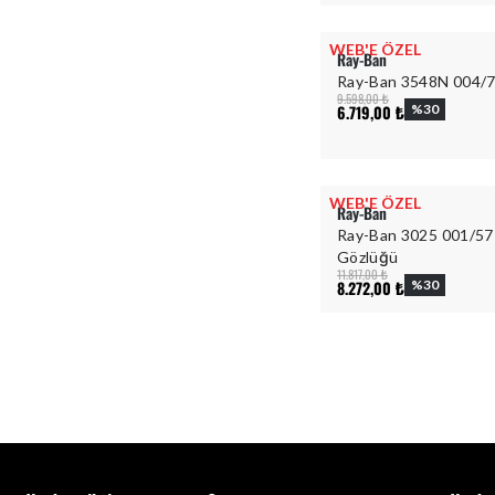
WEB'E ÖZEL
Ray-Ban
Ray-Ban 3548N 004/
9.598,00 ₺
6.719,00 ₺
%
30
WEB'E ÖZEL
Ray-Ban
Ray-Ban 3025 001/57
Gözlüğü
11.817,00 ₺
8.272,00 ₺
%
30