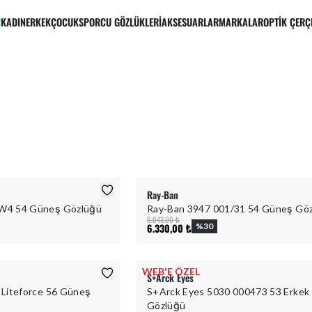
R
KADIN
ERKEK
ÇOCUK
SPORCU GÖZLÜKLERİ
AKSESUARLAR
MARKALAR
OPTİK ÇERÇ
Ray-Ban
W4 54 Güneş Gözlüğü
Ray-Ban 3947 001/31 54 Güneş Gö
9.043,00 ₺
6.330,00 ₺
%
30
WEB'E ÖZEL
S+Arck Eyes
 Liteforce 56 Güneş
S+Arck Eyes 5030 000473 53 Erkek
Gözlüğü