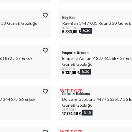
Ray-Ban
 58 Güneş Gözlüğü
Ray-Ban 3447 001 Round 50 Güneş
9.043,00 ₺
6.330,00 ₺
%
30
Emporio Armani
 618925 57 Erkek
Emporio Armani 4237 6186EF 57 Er
Güneş Gözlüğü
8.767,00 ₺
6.137,00 ₺
%
30
WEB'E ÖZEL
Dolce & Gabbana
7 344673 56 Erkek
Dolce & Gabbana 4477 252587 56 E
Güneş Gözlüğü
21.207,00 ₺
12.724,00 ₺
%
40
WEB'E ÖZEL