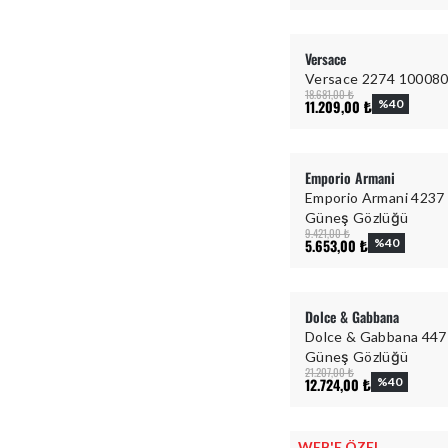
Versace
Versace 2274 100080
18.681,00 ₺
11.209,00 ₺
%
40
Emporio Armani
Emporio Armani 4237
Güneş Gözlüğü
9.421,00 ₺
5.653,00 ₺
%
40
Dolce & Gabbana
Dolce & Gabbana 447
Güneş Gözlüğü
21.207,00 ₺
12.724,00 ₺
%
40
WEB'E ÖZEL