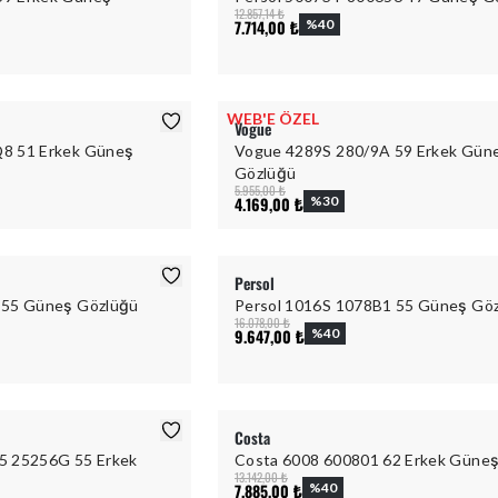
12.857,14 ₺
7.714,00 ₺
%
40
WEB'E ÖZEL
Vogue
8 51 Erkek Güneş
Vogue 4289S 280/9A 59 Erkek Gün
Gözlüğü
5.955,00 ₺
4.169,00 ₺
%
30
Persol
 55 Güneş Gözlüğü
Persol 1016S 1078B1 55 Güneş Gö
16.078,00 ₺
9.647,00 ₺
%
40
Costa
5 25256G 55 Erkek
Costa 6008 600801 62 Erkek Güne
13.142,00 ₺
7.885,00 ₺
%
40