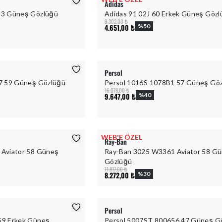
Adidas
53 Güneş Gözlüğü
Adidas 91 02J 60 Erkek Güneş Göz
9.302,00 ₺
4.651,00 ₺
%
50
Persol
7 59 Güneş Gözlüğü
Persol 1016S 1078B1 57 Güneş Gö
16.078,00 ₺
9.647,00 ₺
%
40
WEB'E ÖZEL
Ray-Ban
Aviator 58 Güneş
Ray-Ban 3025 W3361 Aviator 58 G
Gözlüğü
11.817,00 ₺
8.272,00 ₺
%
30
Persol
59 Erkek Güneş
Persol 5007ST 800656 47 Güneş G