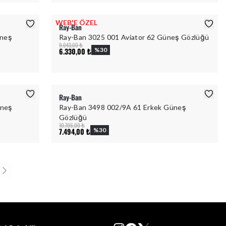
WEB'E ÖZEL
Ray-Ban
üneş
Ray-Ban 3025 001 Aviator 62 Güneş Gözlüğü
9.043,00 ₺
6.330,00 ₺
%
30
Ray-Ban
üneş
Ray-Ban 3498 002/9A 61 Erkek Güneş
Gözlüğü
10.706,00 ₺
7.494,00 ₺
%
30