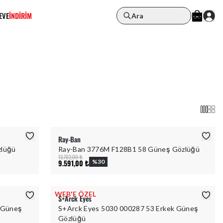
EVE
İNDİRİM
Ara
Ray-Ban
zlüğü
Ray-Ban 3776M F128B1 58 Güneş Gözlüğü
13.702,00 ₺
9.591,00 ₺
%
30
WEB'E ÖZEL
S+Arck Eyes
 Güneş
S+Arck Eyes 5030 000287 53 Erkek Güneş
Gözlüğü