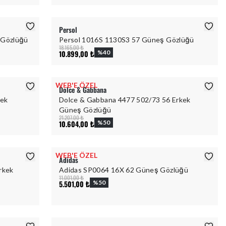
Persol
 Gözlüğü
Persol 1016S 1130S3 57 Güneş Gözlüğü
18.165,00 ₺
10.899,00 ₺
%
40
WEB'E ÖZEL
Dolce & Gabbana
kek
Dolce & Gabbana 4477 502/73 56 Erkek
Güneş Gözlüğü
21.207,00 ₺
10.604,00 ₺
%
50
WEB'E ÖZEL
Adidas
rkek
Adidas SP0064 16X 62 Güneş Gözlüğü
11.001,00 ₺
5.501,00 ₺
%
50