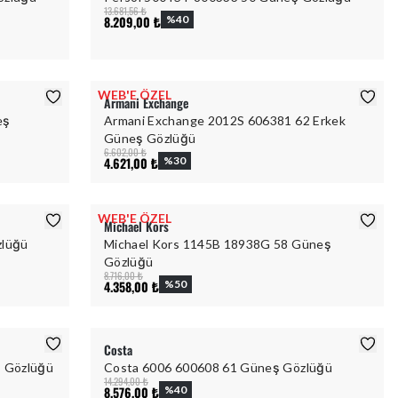
13.681,56 ₺
8.209,00 ₺
%
40
WEB'E ÖZEL
Armani Exchange
eş
Armani Exchange 2012S 606381 62 Erkek
Güneş Gözlüğü
6.602,00 ₺
4.621,00 ₺
%
30
WEB'E ÖZEL
Michael Kors
zlüğü
Michael Kors 1145B 18938G 58 Güneş
Gözlüğü
8.716,00 ₺
4.358,00 ₺
%
50
Costa
ş Gözlüğü
Costa 6006 600608 61 Güneş Gözlüğü
14.294,00 ₺
8.576,00 ₺
%
40