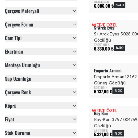
10.144,00 ₺
6.086,00 ₺
%
40
Çerçeve Materyali
Çerçeve Formu
WEB'E ÖZEL
S+Arck Eyes
S+Arck Eyes 5028 00
Cam Tipi
Gözlüğü
12.659,00 ₺
6.330,00 ₺
%
50
Ekartman
Menteşe Uzunluğu
Emporio Armani
Emporio Armani 2162
Sap Uzunluğu
Güneş Gözlüğü
8.767,00 ₺
6.137,00 ₺
%
30
Çerçeve Renk
Köprü
WEB'E ÖZEL
Ray-Ban
Fiyat
Ray-Ban 3757 004/69
Gözlüğü
7.601,00 ₺
Stok Durumu
5.321,00 ₺
%
30