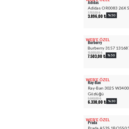
Adidas
Adidas OR0083 26X 
7.792,00 ₺
3.896,00 ₺
%
50
WEB'E ÖZEL
Burberry
Burberry 3157 13168
15.005,00 ₺
7.503,00 ₺
%
50
WEB'E ÖZEL
Ray-Ban
Ray-Ban 3025 W3400 
Gözlüğü
9.043,00 ₺
6.330,00 ₺
%
30
WEB'E ÖZEL
Prada
Prada A53S 1BO5S0 