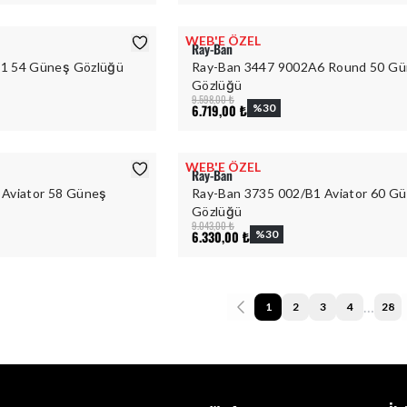
WEB'E ÖZEL
Ray-Ban
71 54 Güneş Gözlüğü
Ray-Ban 3447 9002A6 Round 50 G
Gözlüğü
9.598,00 ₺
6.719,00 ₺
%
30
WEB'E ÖZEL
Ray-Ban
 Aviator 58 Güneş
Ray-Ban 3735 002/B1 Aviator 60 G
Gözlüğü
9.043,00 ₺
6.330,00 ₺
%
30
…
1
2
3
4
28