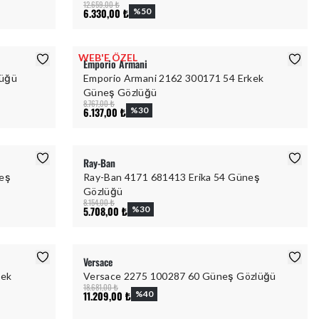
12.659,00 ₺
6.330,00 ₺
%
50
WEB'E ÖZEL
Emporio Armani
lüğü
Emporio Armani 2162 300171 54 Erkek
Güneş Gözlüğü
8.767,00 ₺
6.137,00 ₺
%
30
Ray-Ban
neş
Ray-Ban 4171 681413 Erika 54 Güneş
Gözlüğü
8.154,00 ₺
5.708,00 ₺
%
30
Versace
kek
Versace 2275 100287 60 Güneş Gözlüğü
18.681,00 ₺
11.209,00 ₺
%
40