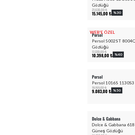
Gözlüğü
21.636,00 ₺
15.145,00 ₺
%
30
WEB'E ÖZEL
Persol
Persol 5002ST 8004Q
Gözlüğü
17.330,00 ₺
10.398,00 ₺
%
40
Persol
Persol 1016S 1130S3
18.165,00 ₺
9.083,00 ₺
%
50
Dolce & Gabbana
Dolce & Gabbana 618
Güneş Gözlüğü