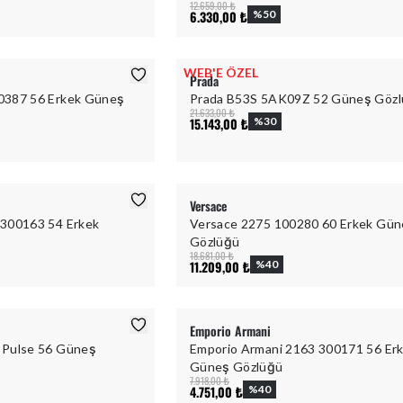
12.659,00 ₺
6.330,00 ₺
%
50
WEB'E ÖZEL
Prada
0387 56 Erkek Güneş
Prada B53S 5AK09Z 52 Güneş Göz
21.633,00 ₺
15.143,00 ₺
%
30
Versace
 300163 54 Erkek
Versace 2275 100280 60 Erkek Gü
Gözlüğü
18.681,00 ₺
11.209,00 ₺
%
40
Emporio Armani
 Pulse 56 Güneş
Emporio Armani 2163 300171 56 Er
Güneş Gözlüğü
7.918,00 ₺
4.751,00 ₺
%
40