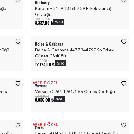
Burberry
lüğü
Burberry 3159 131687 59 Erkek Güneş
Gözlüğü
13.895,00 ₺
8.337,00 ₺
%
40
Dolce & Gabbana
zlüğü
Dolce & Gabbana 4477 3447S7 56 Erkek
Güneş Gözlüğü
21.207,00 ₺
12.724,00 ₺
%
40
WEB'E ÖZEL
Versace
üneş
Versace 2264 1261/1 56 Güneş Gözlüğü
17.672,00 ₺
8.836,00 ₺
%
50
WEB'E ÖZEL
Persol
özlüğü
Persol 5004ST 800333 50 Güneş Gözlüğü