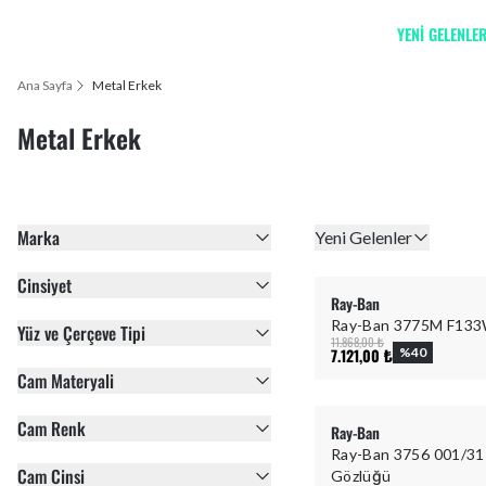
YENİ GELENLE
Ana Sayfa
Metal Erkek
Metal Erkek
Marka
Yeni Gelenler
Cinsiyet
Ray-Ban
Ray-Ban 3775M F133
Yüz ve Çerçeve Tipi
11.868,00 ₺
7.121,00 ₺
%
40
Cam Materyali
Cam Renk
Ray-Ban
Ray-Ban 3756 001/31
Cam Cinsi
Gözlüğü