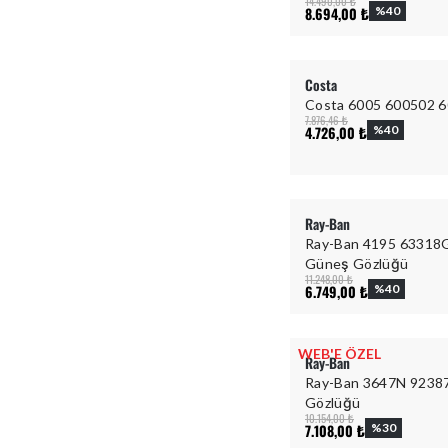
14.490,00 ₺
8.694,00 ₺
%
40
Costa
Costa 6005 600502 
7.876,46 ₺
4.726,00 ₺
%
40
Ray-Ban
Ray-Ban 4195 63318G
Güneş Gözlüğü
11.248,00 ₺
6.749,00 ₺
%
40
WEB'E ÖZEL
Ray-Ban
Ray-Ban 3647N 9238
Gözlüğü
10.154,00 ₺
7.108,00 ₺
%
30