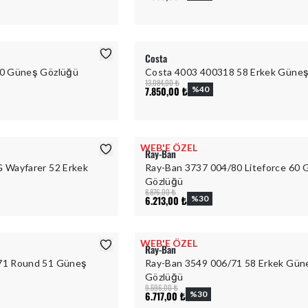
Costa
60 Güneş Gözlüğü
Costa 4003 400318 58 Erkek Güne
13.084,00 ₺
7.850,00 ₺
%
40
WEB'E ÖZEL
Ray-Ban
 Wayfarer 52 Erkek
Ray-Ban 3737 004/80 Liteforce 60
Gözlüğü
8.876,00 ₺
6.213,00 ₺
%
30
WEB'E ÖZEL
Ray-Ban
71 Round 51 Güneş
Ray-Ban 3549 006/71 58 Erkek Gün
Gözlüğü
9.596,00 ₺
6.717,00 ₺
%
30