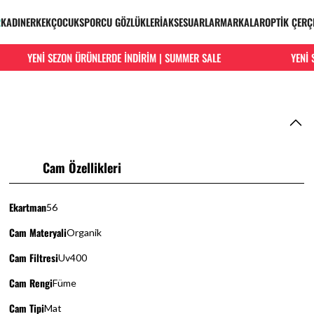
R
KADIN
ERKEK
ÇOCUK
SPORCU GÖZLÜKLERİ
AKSESUARLAR
MARKALAR
OPTİK ÇERÇ
YENİ SEZON ÜRÜNLERDE İNDİRİM | SUMMER SALE
YENİ SE
Cam Özellikleri
Ekartman
56
Cam Materyali
Organik
Cam Filtresi
Uv400
Cam Rengi
Füme
Cam Tipi
Mat