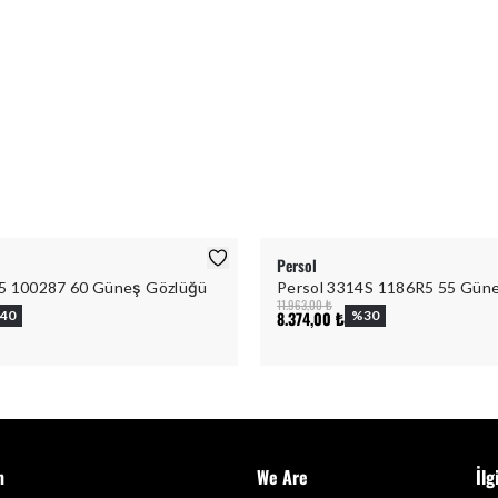
Persol
5 100287 60 Güneş Gözlüğü
Persol 3314S 1186R5 55 Gün
11.963,00 ₺
40
8.374,00 ₺
%
30
m
We Are
İlg