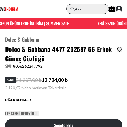
EVE
İNDİRİM
Ara
ZON ÜRÜNLERDE İNDİRİM | SUMMER SALE
YENİ SEZON ÜRÜNLER
Dolce & Gabbana
Dolce & Gabbana 4477 252587 56 Erkek
Güneş Gözlüğü
SKU
:
8056262247792
21.207,00 ₺
12.724,00 ₺
%
40
2.120,67 ₺'dan başlayan Taksitlerle
DİĞER RENKLER
LENSLERI DENEYIN
Sepete Ekle