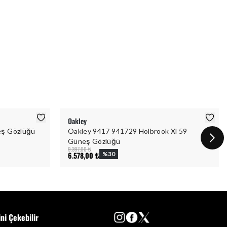
Oakley
eş Gözlüğü
Oakley 9417 941729 Holbrook Xl 59
Güneş Gözlüğü
9.397,00 ₺
6.578,00 ₺
%
30
ini Çekebilir