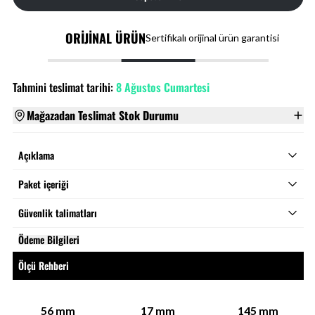
ORİJİNAL ÜRÜN
Sertifikalı orijinal ürün garantisi
Tahmini teslimat tarihi:
8 Ağustos Cumartesi
Mağazadan Teslimat Stok Durumu
Açıklama
Paket içeriği
Güvenlik talimatları
Ödeme Bilgileri
Ölçü Rehberi
56
mm
17
mm
145
mm