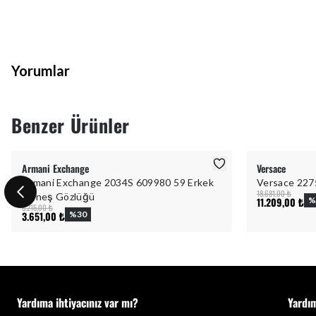
Yorumlar
Benzer Ürünler
Armani Exchange
Versace
Armani Exchange 2034S 609980 59 Erkek
Versace 227
18.681,00 ₺
Güneş Gözlüğü
11.209,00 ₺
%
5.215,00 ₺
3.651,00 ₺
%
30
Yardıma ihtiyacınız var mı?
Yardı