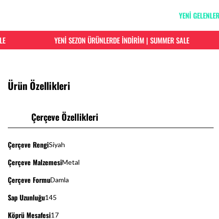
YENİ GELENLE
YENİ SEZON ÜRÜNLERDE İNDİRİM | SUMMER SALE
Ürün Özellikleri
Çerçeve Özellikleri
Çerçeve Rengi
Siyah
Çerçeve Malzemesi
Metal
Çerçeve Formu
Damla
Sap Uzunluğu
145
Köprü Mesafesi
17