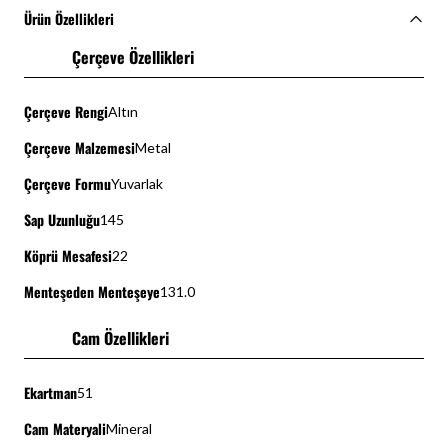
Ürün Özellikleri
Çerçeve Özellikleri
Çerçeve Rengi
Altın
Çerçeve Malzemesi
Metal
Çerçeve Formu
Yuvarlak
Sap Uzunluğu
145
Köprü Mesafesi
22
Menteşeden Menteşeye
131.0
Cam Özellikleri
Ekartman
51
Cam Materyali
Mineral