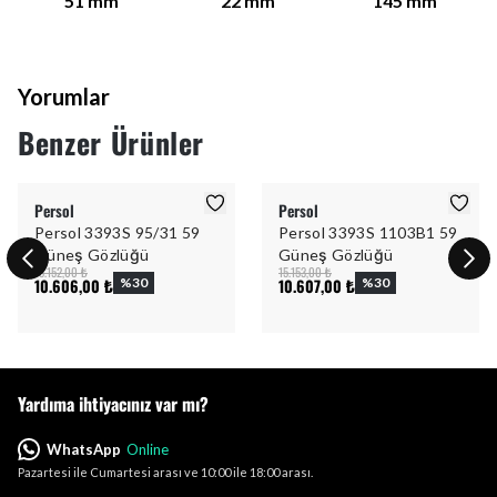
51
mm
22
mm
145
mm
Yorumlar
Benzer Ürünler
Persol
Persol
Persol 3393S 95/31 59
Persol 3393S 1103B1 59
Güneş Gözlüğü
Güneş Gözlüğü
15.152,00 ₺
15.153,00 ₺
10.606,00 ₺
%
30
10.607,00 ₺
%
30
Yardıma ihtiyacınız var mı?
WhatsApp
Online
Pazartesi ile Cumartesi arası ve 10:00 ile 18:00 arası.