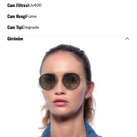
Cam Filtresi
Uv400
Cam Rengi
Füme
Cam Tipi
Degrade
Görünüm