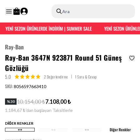
Ara
ENİ SEZON ÜRÜNLERDE İNDİRİM | SUMMER SALE
YENİ SEZON ÜRÜNLERDE 
Ray-Ban
Ray-Ban 3647N 923871 Round 51 Güneş
Gözlüğü
5.0
2 Değerlendirme
1 Soru & Cevap
SKU
:
8056597663410
10.154,00 ₺
7.108,00 ₺
%
30
1.184,67 ₺'dan başlayan Taksitlerle
DİĞER RENKLER
Diğer Renkler