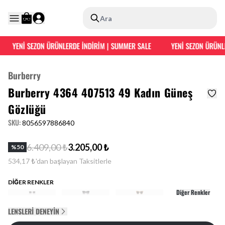
Ara
YENİ SEZON ÜRÜNLERDE İNDİRİM | SUMMER SALE
YENİ SEZON ÜRÜNLE
Burberry
Burberry 4364 407513 49 Kadın Güneş
Gözlüğü
SKU
:
8056597886840
6.409,00 ₺
3.205,00 ₺
%
50
534,17 ₺'dan başlayan Taksitlerle
DİĞER RENKLER
Diğer Renkler
LENSLERI DENEYIN