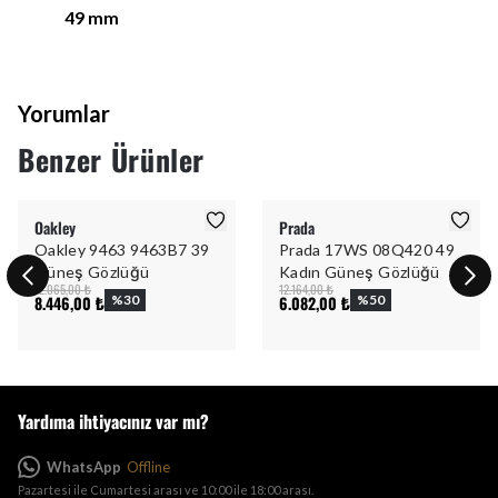
49
mm
Yorumlar
Benzer Ürünler
Oakley
Prada
Oakley 9463 9463B7 39
Prada 17WS 08Q420 49
Güneş Gözlüğü
Kadın Güneş Gözlüğü
12.065,00 ₺
12.164,00 ₺
8.446,00 ₺
%
30
6.082,00 ₺
%
50
Yardıma ihtiyacınız var mı?
WhatsApp
Offline
Pazartesi ile Cumartesi arası ve 10:00 ile 18:00 arası.