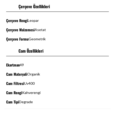
Çerçeve Özellikleri
Çerçeve Rengi
Leopar
Çerçeve Malzemesi
Asetat
Çerçeve Formu
Geometrik
Cam Özellikleri
Ekartman
49
Cam Materyali
Organik
Cam Filtresi
Uv400
Cam Rengi
Kahverengi
Cam Tipi
Degrade