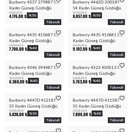
Burberry 4337 379887 56
Burberry 4463D 300187
Kadın Güneş Gözlüğü
54 Kadın Güneş Gözlüğü
8.352,00 ₺
16.114,00 ₺
4.176,00 ₺
%
50
8.057,00 ₺
%
50
Tükendi
Tükendi
Burberry 4435 410687 53
Burberry 4435 410681 53
Kadın Güneş Gözlüğü
Kadın Güneş Gözlüğü
12.844,00 ₺
15.170,00 ₺
7.706,00 ₺
%
40
9.102,00 ₺
%
40
Tükendi
Tükendi
Burberry 4346 394487 53
Burberry 4323 400513 54
Kadın Güneş Gözlüğü
Kadın Güneş Gözlüğü
10.613,00 ₺
9.605,00 ₺
6.368,00 ₺
%
40
5.763,00 ₺
%
40
Tükendi
Tükendi
Burberry 4447D 412187
Burberry 4447D 411387
55 Kadın Güneş Gözlüğü
55 Kadın Güneş Gözlüğü
11.676,00 ₺
11.676,00 ₺
5.838,00 ₺
%
50
7.006,00 ₺
%
40
Tükendi
Tükendi