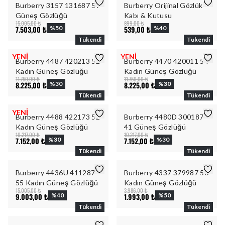
Burberry 3157 131687 59
Burberry Orijinal Gözlük
Güneş Gözlüğü
Kabı & Kutusu
15.005,00 ₺
899,00 ₺
7.503,00 ₺
%
50
539,00 ₺
%
40
Tükendi
Tükendi
YENİ
YENİ
Burberry 4487 420213 52
Burberry 4470 420011 54
Kadın Güneş Gözlüğü
Kadın Güneş Gözlüğü
11.750,00 ₺
11.750,00 ₺
8.225,00 ₺
%
30
8.225,00 ₺
%
30
Tükendi
Tükendi
YENİ
Burberry 4488 422173 52
Burberry 4480D 300187
Kadın Güneş Gözlüğü
41 Güneş Gözlüğü
10.217,00 ₺
10.217,00 ₺
7.152,00 ₺
%
30
7.152,00 ₺
%
30
Tükendi
Tükendi
Burberry 4436U 411287
Burberry 4337 379987 56
55 Kadın Güneş Gözlüğü
Kadın Güneş Gözlüğü
15.005,00 ₺
3.986,00 ₺
9.003,00 ₺
%
40
1.993,00 ₺
%
50
Tükendi
Tükendi