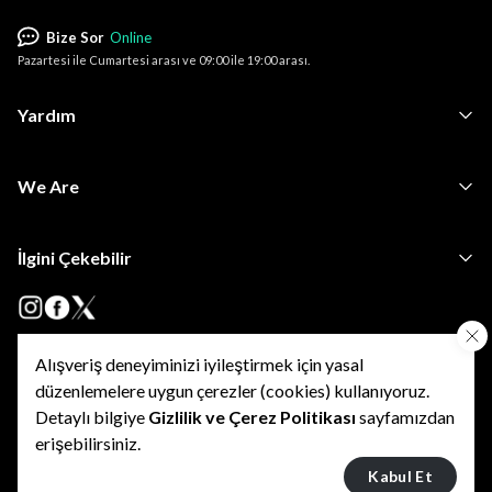
Bize Sor
Online
Pazartesi ile Cumartesi arası ve 09:00 ile 19:00 arası.
Yardım
We Are
İlgini Çekebilir
Alışveriş deneyiminizi iyileştirmek için yasal
•
•
Kişisel Verilerin Korunması
KVKK Başvuru ve Bilgi Talep Formu
•
düzenlemelere uygun çerezler (cookies) kullanıyoruz.
Kişisel Verilerin İşlenmesine Yönelik Açık Rıza Onay Metni
•
•
•
Özel Nitelikli KVKK
Kullanım Şartları
Gizlilik Politikası
Detaylı bilgiye
Gizlilik ve Çerez Politikası
sayfamızdan
•
Çerez Politikası
İptal ve İade Şartları
erişebilirsiniz.
Kabul Et