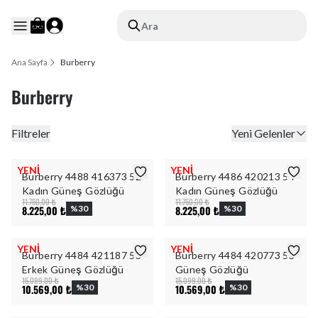
Ara
Ana Sayfa
Burberry
Burberry
Filtreler
Yeni Gelenler
YENİ
YENİ
Burberry 4488 416373 52
Burberry 4486 420213 54
Kadın Güneş Gözlüğü
Kadın Güneş Gözlüğü
11.750,00 ₺
11.750,00 ₺
8.225,00 ₺
%
30
8.225,00 ₺
%
30
YENİ
YENİ
Burberry 4484 421187 53
Burberry 4484 420773 53
Erkek Güneş Gözlüğü
Güneş Gözlüğü
15.099,00 ₺
15.099,00 ₺
10.569,00 ₺
%
30
10.569,00 ₺
%
30