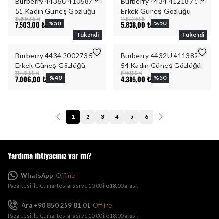
Burberry 4436U 410687
Burberry 4434 412187 57
55 Kadın Güneş Gözlüğü
Erkek Güneş Gözlüğü
15.005,00 ₺
11.676,00 ₺
7.503,00 ₺
%
50
5.838,00 ₺
%
50
Tükendi
Tükendi
Burberry 4434 300273 57
Burberry 4432U 411387
Erkek Güneş Gözlüğü
54 Kadın Güneş Gözlüğü
11.676,00 ₺
8.770,00 ₺
7.006,00 ₺
%
40
4.385,00 ₺
%
50
1
2
3
4
5
6
Yardıma ihtiyacınız var mı?
WhatsApp
Offline
Pazartesi ile Cumartesi arası ve 10:00 ile 18:00 arası.
Ara +90 850 259 81 01
Offline
Pazartesi ile Cumartesi arası ve 10:00 ile 18:00 arası.