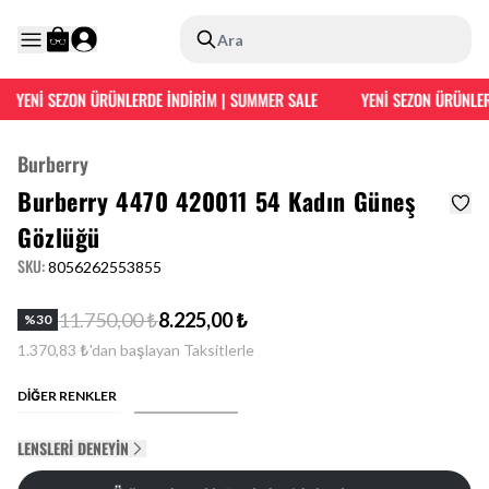
Ara
YENİ SEZON ÜRÜNLERDE İNDİRİM | SUMMER SALE
YENİ SEZON ÜRÜNLERD
Burberry
Burberry 4470 420011 54 Kadın Güneş
Gözlüğü
SKU
:
8056262553855
11.750,00 ₺
8.225,00 ₺
%
30
1.370,83 ₺'dan başlayan Taksitlerle
DİĞER RENKLER
LENSLERI DENEYIN