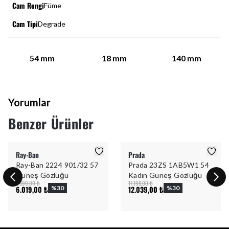
Cam Rengi
Füme
Cam Tipi
Degrade
54
mm
18
mm
140
mm
Yorumlar
Benzer Ürünler
Ray-Ban
Prada
Ray-Ban 2224 901/32 57
Prada 23ZS 1AB5W1 54
Güneş Gözlüğü
Kadın Güneş Gözlüğü
8.599,00 ₺
17.198,00 ₺
6.019,00 ₺
%
30
12.039,00 ₺
%
30