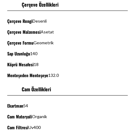
Çerçeve Özellikleri
Çerçeve Rengi
Desenli
Çerçeve Malzemesi
Asetat
Çerçeve Formu
Geometrik
Sap Uzunluğu
140
Köprü Mesafesi
18
Menteşeden Menteşeye
132.0
Cam Özellikleri
Ekartman
54
Cam Materyali
Organik
Cam Filtresi
Uv400