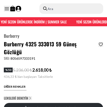
Ara
YENİ SEZON ÜRÜNLERDE İNDİRİM | SUMMER SALE
YENİ SEZON ÜRÜNLERDE
Burberry
Burberry 4325 333013 59 Güneş
Gözlüğü
SKU
:
8056597333191
5.236,00 ₺
2.618,00 ₺
%
50
436,33 ₺'dan başlayan Taksitlerle
DİĞER RENKLER
LENSLERI DENEYIN