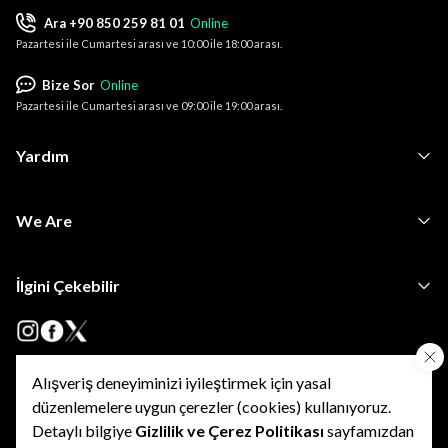
Ara +90 850 259 81 01
Online
Pazartesi ile Cumartesi arası ve 10:00 ile 18:00 arası.
Bize Sor
Online
Pazartesi ile Cumartesi arası ve 09:00 ile 19:00 arası.
Yardım
We Are
İlgini Çekebilir
Alışveriş deneyiminizi iyileştirmek için yasal
•
•
Kişisel Verilerin Korunması
KVKK Başvuru ve Bilgi Talep Formu
•
düzenlemelere uygun çerezler (cookies) kullanıyoruz.
Kişisel Verilerin İşlenmesine Yönelik Açık Rıza Onay Metni
•
•
•
Özel Nitelikli KVKK
Kullanım Şartları
Gizlilik Politikası
Detaylı bilgiye
Gizlilik ve Çerez Politikası
sayfamızdan
•
Çerez Politikası
İptal ve İade Şartları