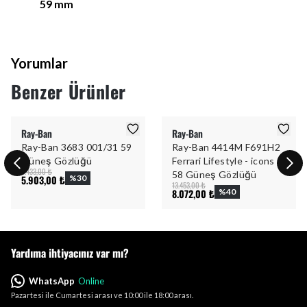
59
mm
Yorumlar
Benzer Ürünler
Ray-Ban
Ray-Ban
Ray-Ban 3683 001/31 59
Ray-Ban 4414M F691H2
Güneş Gözlüğü
Ferrari Lifestyle - icons
8.433,00 ₺
58 Güneş Gözlüğü
5.903,00 ₺
%
30
13.453,00 ₺
8.072,00 ₺
%
40
Yardıma ihtiyacınız var mı?
WhatsApp
Online
Pazartesi ile Cumartesi arası ve 10:00 ile 18:00 arası.