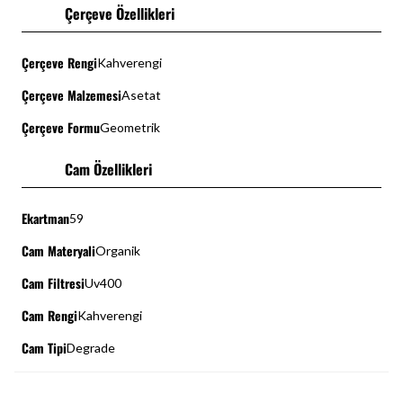
Çerçeve Özellikleri
Çerçeve Rengi
Kahverengi
Çerçeve Malzemesi
Asetat
Çerçeve Formu
Geometrik
Cam Özellikleri
Ekartman
59
Cam Materyali
Organik
Cam Filtresi
Uv400
Cam Rengi
Kahverengi
Cam Tipi
Degrade