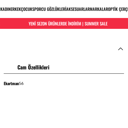
R
KADIN
ERKEK
ÇOCUK
SPORCU GÖZLÜKLERİ
AKSESUARLAR
MARKALAR
OPTİK ÇERÇ
YENİ SEZON ÜRÜNLERDE İNDİRİM | SUMMER SALE
Cam Özellikleri
Ekartman
56
ORİJİNAL ÜRÜN
e
Sertifikalı orijinal ürün garantisi