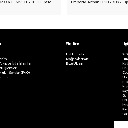
 Rossa 05MV TFY1O1 Optik
Emporio Armani 1105 3092 Op
m
We Are
İlg
Hakkımızda
202
lerim
Mağazalarımız
Tüm
Takip ve İade İşlemleri
Bize Ulaşın
Kad
ti İşlemleri
Erk
orulan Sorular (FAQ)
Çoc
ehberi
Uni
Pop
Pop
Ray
Gam
Pra
Miu
Ray
Oak