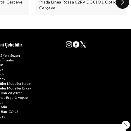
tik Çerçeve
Prada Linea Rossa 02RV DG01O1 Optik
Çerçeve
ini Çekebilir
5 Yeni Sezon
 Ürünler
ın
ek
uk
sex
üler Modeller Kadın
üler Modeller Erkek
-Ban Wayfarer
ze Erçel X Vogue
da
 Miu
-Ban ICONS
ley