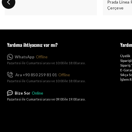
Prada Linea
Çerçeve
Yardıma ihtiyacınız var mı?
Yardı
Üyelik
WhatsApp
Offline
Sipariş
Pazartesi ile Cumartesi arası ve 10:00 ile 18:00 arası.
Sipariş 
E-Garan
Ara +90 850 259 81 01
Offline
Sıkça S
İşlem R
Pazartesi ile Cumartesi arası ve 10:00 ile 18:00 arası.
Bize Sor
Online
Pazartesi ile Cumartesi arası ve 09:00 ile 19:00 arası.