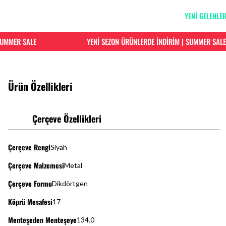
YENİ GELENLE
UMMER SALE
YENİ SEZON ÜRÜNLERDE İNDİRİM | SUMMER SALE
Ürün Özellikleri
Çerçeve Özellikleri
Çerçeve Rengi
Siyah
Çerçeve Malzemesi
Metal
Çerçeve Formu
Dikdörtgen
Köprü Mesafesi
17
HIZLI VE KOLAY İADE
Hızlı ve ücretsiz iad
Menteşeden Menteşeye
134.0