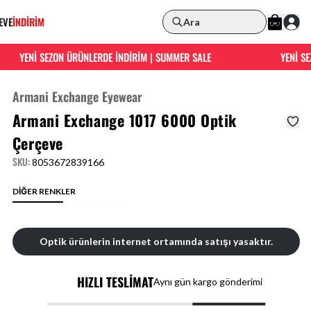
EVE
İNDİRİM
Ara
YENİ SEZON ÜRÜNLERDE İNDİRİM | SUMMER SALE
YENİ SEZ
Armani Exchange Eyewear
Armani Exchange 1017 6000 Optik
Çerçeve
SKU
:
8053672839166
DİĞER RENKLER
Optik ürünlerin internet ortamında satışı yasaktır.
HIZLI TESLİMAT
Aynı gün kargo gönderimi