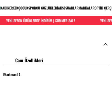
R
KADIN
ERKEK
ÇOCUK
SPORCU GÖZLÜKLERİ
AKSESUARLAR
MARKALAR
OPTİK ÇERÇ
YENİ SEZON ÜRÜNLERDE İNDİRİM | SUMMER SALE
YENİ SEZO
Cam Özellikleri
Ekartman
51
HIZLI VE KOLAY İADE
Hızlı ve ücretsiz iade