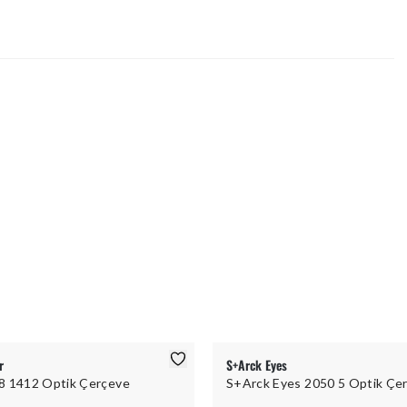
r
S+Arck Eyes
8 1412 Optik Çerçeve
S+Arck Eyes 2050 5 Optik Çe