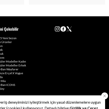
ini Çekebilir
5 Yeni Sezon
 Ürünler
ın
ek
uk
sex
üler Modeller Kadın
üler Modeller Erkek
-Ban Wayfarer
ze Erçel X Vogue
da
 Miu
-Ban ICONS
ley
veriş deneyiminizi iyileştirmek için yasal düzenlemelere uygun
•
•
•
Kullanım Şartları
Gizlilik Politikası
Çerez Politikası
zler (cookies) kullanıyoruz. Detaylı bilgiye
Gizlilik ve Çerez