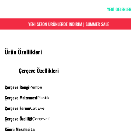
YENİ GELENLE
YENİ SEZON ÜRÜNLERDE İNDİRİM | SUMMER SALE
Ürün Özellikleri
Çerçeve Özellikleri
Çerçeve Rengi
Pembe
Çerçeve Malzemesi
Plastik
Çerçeve Formu
Cat Eye
Çerçeve Özelliği
Çerçeveli
Köprü Mesafesi
16