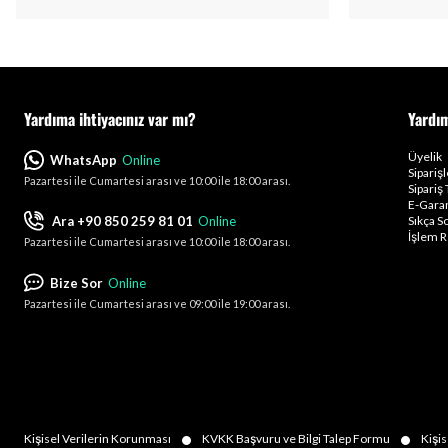
Yardıma ihtiyacınız var mı?
Yardı
Üyelik
WhatsApp
Online
Sipariş
Pazartesi ile Cumartesi arası ve 10:00 ile 18:00 arası.
Sipariş 
E-Garan
Ara +90 850 259 81 01
Online
Sıkça S
İşlem R
Pazartesi ile Cumartesi arası ve 10:00 ile 18:00 arası.
Bize Sor
Online
Pazartesi ile Cumartesi arası ve 09:00 ile 19:00 arası.
•
•
Kişisel Verilerin Korunması
KVKK Başvuru ve Bilgi Talep Formu
Kişis