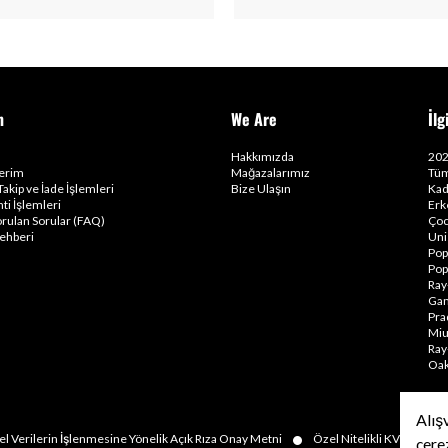
m
We Are
İlg
Hakkımızda
202
lerim
Mağazalarımız
Tüm
Takip ve İade İşlemleri
Bize Ulaşın
Kad
ti İşlemleri
Erk
orulan Sorular (FAQ)
Çoc
ehberi
Uni
Pop
Pop
Ray
Gam
Pra
Miu
Ray
Oak
Alış
•
•
el Verilerin İşlenmesine Yönelik Açık Rıza Onay Metni
Özel Nitelikli KVKK
çere