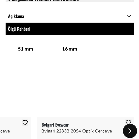
Açıklama
Ölçü Rehberi
51
mm
16
mm
Bvlgari Eyewear
rçeve
Bvlgari 2233B 2054 Optik Çerçeve