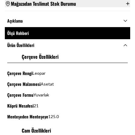
Mağazadan Teslimat Stok Durumu
Açıklama
Ölçü Rehberi
Ürün Özellikleri
Çerçeve Özellikleri
Çerçeve Rengi
Leopar
Çerçeve Malzemesi
Asetat
Çerçeve Formu
Yuvarlak
Köprü Mesafesi
21
Menteşeden Menteşeye
125.0
Cam Özellikleri