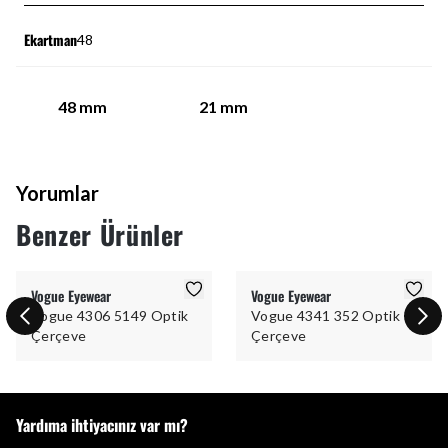
Ekartman
48
48
mm
21
mm
Yorumlar
Benzer Ürünler
Vogue Eyewear
Vogue Eyewear
Vogue 4306 5149 Optik
Vogue 4341 352 Optik
Çerçeve
Çerçeve
Yardıma ihtiyacınız var mı?