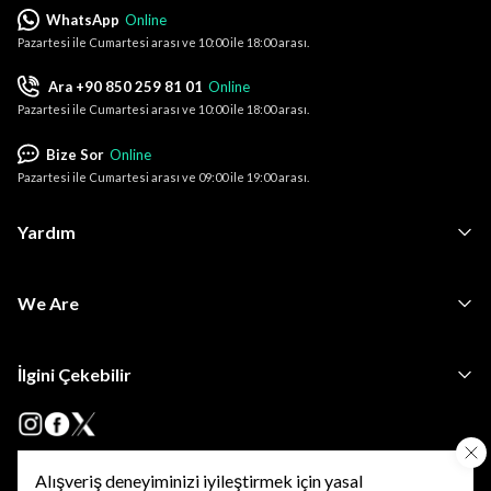
WhatsApp
Online
Pazartesi ile Cumartesi arası ve 10:00 ile 18:00 arası.
Ara +90 850 259 81 01
Online
Pazartesi ile Cumartesi arası ve 10:00 ile 18:00 arası.
Bize Sor
Online
Pazartesi ile Cumartesi arası ve 09:00 ile 19:00 arası.
Yardım
We Are
İlgini Çekebilir
Alışveriş deneyiminizi iyileştirmek için yasal
•
•
Kişisel Verilerin Korunması
KVKK Başvuru ve Bilgi Talep Formu