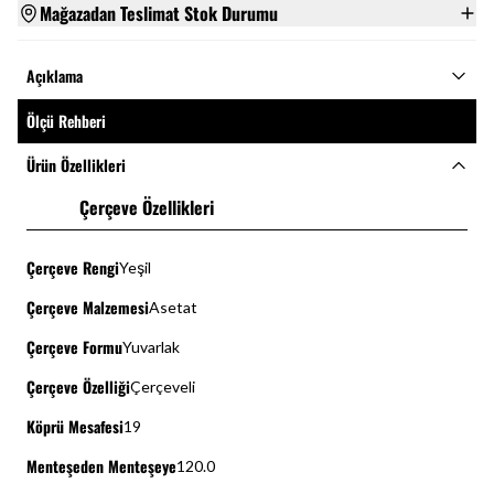
Mağazadan Teslimat Stok Durumu
Açıklama
Ölçü Rehberi
Ürün Özellikleri
Çerçeve Özellikleri
Çerçeve Rengi
Yeşil
Çerçeve Malzemesi
Asetat
Çerçeve Formu
Yuvarlak
Çerçeve Özelliği
Çerçeveli
Köprü Mesafesi
19
Menteşeden Menteşeye
120.0