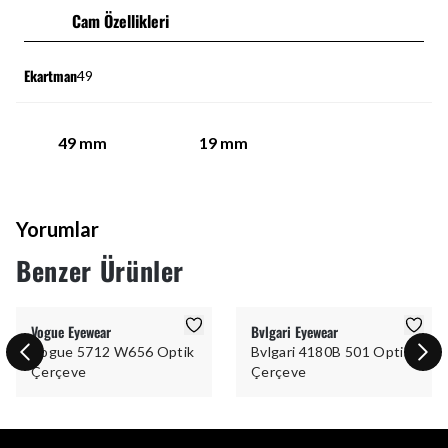
Cam Özellikleri
Ekartman
49
49
mm
19
mm
Yorumlar
Benzer Ürünler
Vogue Eyewear
Bvlgari Eyewear
Vogue 5712 W656 Optik
Bvlgari 4180B 501 Optik
Çerçeve
Çerçeve