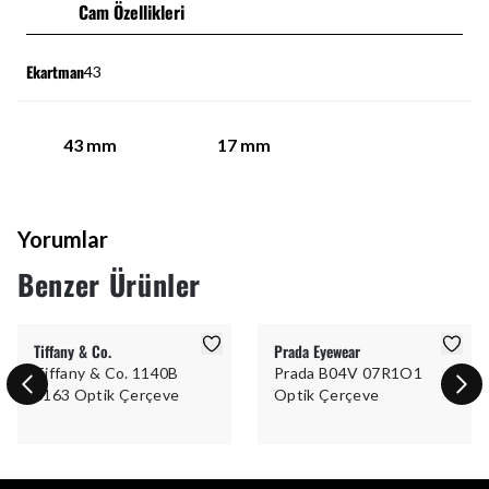
Cam Özellikleri
Ekartman
43
43
mm
17
mm
Yorumlar
Benzer Ürünler
Tiffany & Co.
Prada Eyewear
Tiffany & Co. 1140B
Prada B04V 07R1O1
6163 Optik Çerçeve
Optik Çerçeve