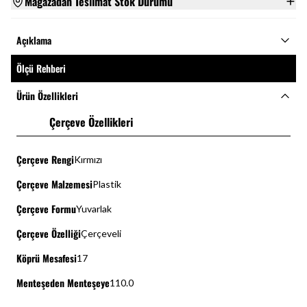
Mağazadan Teslimat Stok Durumu
Açıklama
Ölçü Rehberi
Ürün Özellikleri
Çerçeve Özellikleri
Çerçeve Rengi
Kırmızı
Çerçeve Malzemesi
Plastik
Çerçeve Formu
Yuvarlak
Çerçeve Özelliği
Çerçeveli
Köprü Mesafesi
17
Menteşeden Menteşeye
110.0