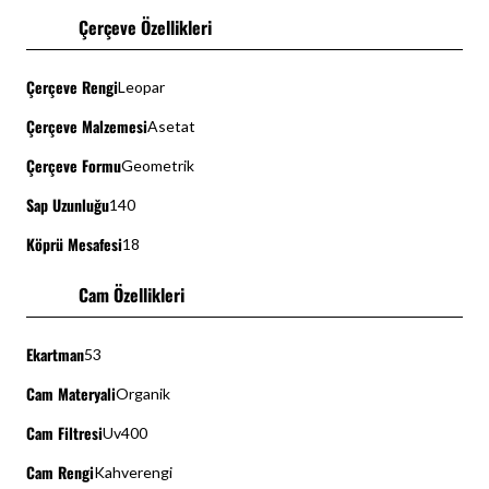
Çerçeve Özellikleri
Çerçeve Rengi
Leopar
Çerçeve Malzemesi
Asetat
Çerçeve Formu
Geometrik
Sap Uzunluğu
140
Köprü Mesafesi
18
Cam Özellikleri
Ekartman
53
Cam Materyali
Organik
Cam Filtresi
Uv400
Cam Rengi
Kahverengi