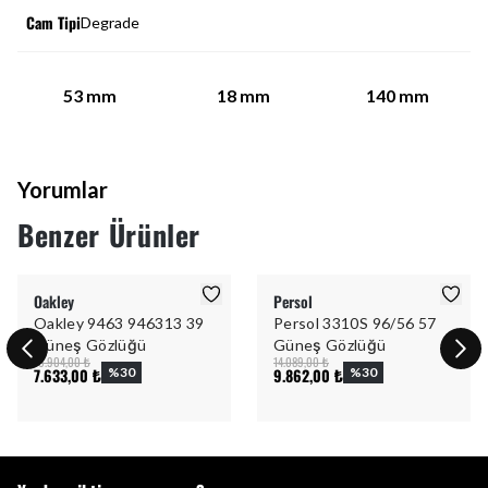
Cam Tipi
Degrade
53
mm
18
mm
140
mm
Yorumlar
Benzer Ürünler
Oakley
Persol
Oakley 9463 946313 39
Persol 3310S 96/56 57
Güneş Gözlüğü
Güneş Gözlüğü
10.904,00 ₺
14.089,00 ₺
7.633,00 ₺
%
30
9.862,00 ₺
%
30