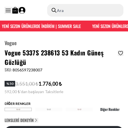
Ara
YENİ SEZON ÜRÜNLERDE İNDİRİM | SUMMER SALE
YENİ SEZON ÜRÜNLERDE
Vogue
Vogue 5337S 238613 53 Kadın Güneş
Gözlüğü
SKU
:
8056597238007
3.551,00 ₺
1.776,00 ₺
%
50
592,00 ₺'dan başlayan Taksitlerle
DİĞER RENKLER
Diğer Renkler
LENSLERI DENEYIN