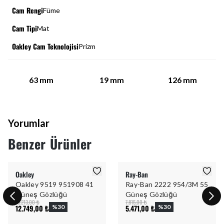
Cam Rengi
Füme
Cam Tipi
Mat
Oakley Cam Teknolojisi
Prizm
63
mm
19
mm
126
mm
Yorumlar
Benzer Ürünler
Oakley
Ray-Ban
Oakley 9519 951908 41
Ray-Ban 2222 954/3M 55
Güneş Gözlüğü
Güneş Gözlüğü
18.213,00 ₺
7.815,00 ₺
12.749,00 ₺
%
30
5.471,00 ₺
%
30