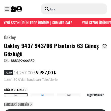
Ara
YENİ SEZON ÜRÜNLERDE İNDİRİM | SUMMER SALE
YENİ SEZON ÜRÜNLERD
Oakley
Oakley 9437 943706 Plantaris 63 Güneş
Gözlüğü
SKU
:
888392666352
14.267,00 ₺
9.987,00 ₺
%
30
1.664,50 ₺'dan başlayan Taksitlerle
DİĞER RENKLER
Diğer Renkler
LENSLERI DENEYIN