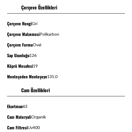
Çerçeve Özellikleri
Çerçeve Rengi
Gri
Çerçeve Malzemesi
Polikarbon
Çerçeve Formu
Oval
Sap Uzunluğu
126
Köprü Mesafesi
19
Menteşeden Menteşeye
135.0
Cam Özellikleri
Ekartman
63
Cam Materyali
Organik
Cam Filtresi
Uv400