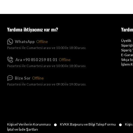
Yardıma ihtiyacınız var mı?
Yardı
Üyelik
WhatsApp
Offline
Sipariş
Pazartesi ile Cumartesi arası ve 10:00 ile 18:00 arası.
Sipariş 
E-Garan
Ara +90 850 259 81 01
Offline
Sıkça S
İşlem R
Pazartesi ile Cumartesi arası ve 10:00 ile 18:00 arası.
Bize Sor
Offline
Pazartesi ile Cumartesi arası ve 09:00 ile 19:00 arası.
•
•
Kişisel Verilerin Korunması
KVKK Başvuru ve Bilgi Talep Formu
Kişis
İptal ve İade Şartları