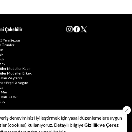
ini Çekebilir
5 Yeni Sezon
 Ürünler
ın
ek
uk
sex
üler Modeller Kadın
üler Modeller Erkek
-Ban Wayfarer
ze Erçel X Vogue
da
 Miu
-Ban ICONS
ley
veriş deneyiminizi iyileştirmek için yasal düzenlemelere uygun
•
•
•
Kullanım Şartları
Gizlilik Politikası
Çerez Politikası
zler (cookies) kullanıyoruz. Detaylı bilgiye
Gizlilik ve Çerez
tikası
sayfamızdan erişebilirsiniz.