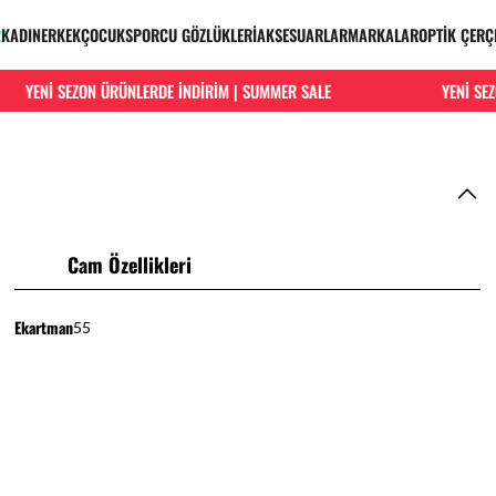
R
KADIN
ERKEK
ÇOCUK
SPORCU GÖZLÜKLERİ
AKSESUARLAR
MARKALAR
OPTİK ÇERÇ
YENİ SEZON ÜRÜNLERDE İNDİRİM | SUMMER SALE
YENİ SEZO
Cam Özellikleri
Ekartman
55
HIZLI VE KOLAY İADE
Hızlı ve ücretsiz iade