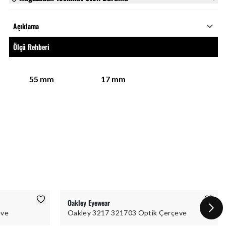
Açıklama
Ölçü Rehberi
55
mm
17
mm
Oakley Eyewear
eve
Oakley 3217 321703 Optik Çerçeve