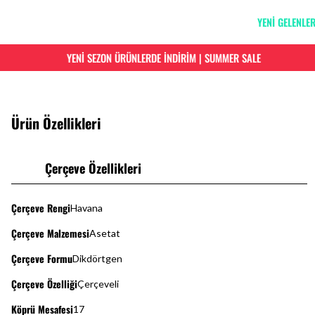
YENİ GELENLE
YENİ SEZON ÜRÜNLERDE İNDİRİM | SUMMER SALE
Ürün Özellikleri
Çerçeve Özellikleri
Çerçeve Rengi
Havana
Çerçeve Malzemesi
Asetat
Çerçeve Formu
Dikdörtgen
Çerçeve Özelliği
Çerçeveli
Köprü Mesafesi
17