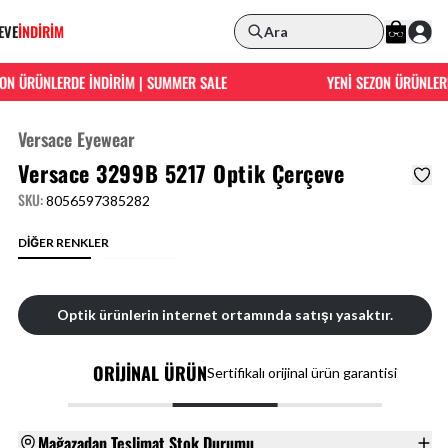
EVE
İNDİRİM
Ara
N ÜRÜNLERDE İNDİRİM | SUMMER SALE
YENİ SEZON ÜRÜNLERDE
Versace Eyewear
Versace 3299B 5217 Optik Çerçeve
SKU
:
8056597385282
DİĞER RENKLER
Optik ürünlerin internet ortamında satışı yasaktır.
ORİJİNAL ÜRÜN
Sertifikalı orijinal ürün garantisi
Mağazadan Teslimat Stok Durumu