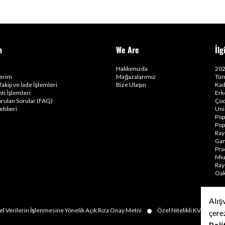
m
We Are
İlg
Hakkımızda
202
lerim
Mağazalarımız
Tüm
Takip ve İade İşlemleri
Bize Ulaşın
Kad
ti İşlemleri
Erk
orulan Sorular (FAQ)
Çoc
ehberi
Uni
Pop
Pop
Ray
Gam
Pra
Miu
Ray
Oak
Alış
•
•
el Verilerin İşlenmesine Yönelik Açık Rıza Onay Metni
Özel Nitelikli KVKK
çere
Poli