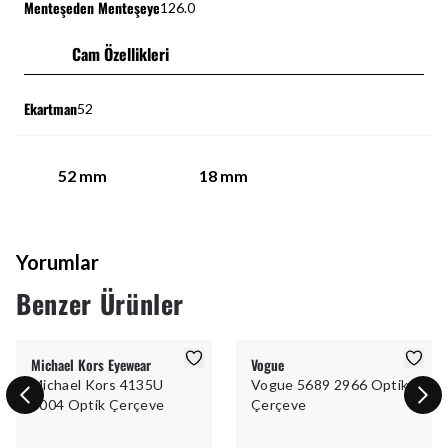
Menteşeden Menteşeye
126.0
Cam Özellikleri
Ekartman
52
52
mm
18
mm
Yorumlar
Benzer Ürünler
Michael Kors Eyewear
Vogue
Michael Kors 4135U
Vogue 5689 2966 Optik
4004 Optik Çerçeve
Çerçeve