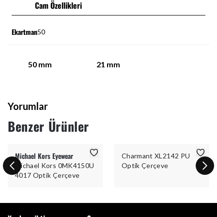
Cam Özellikleri
Ekartman
50
50
mm
21
mm
Yorumlar
Benzer Ürünler
Michael Kors Eyewear
Charmant XL2142 PU
Michael Kors 0MK4150U
Optik Çerçeve
4017 Optik Çerçeve