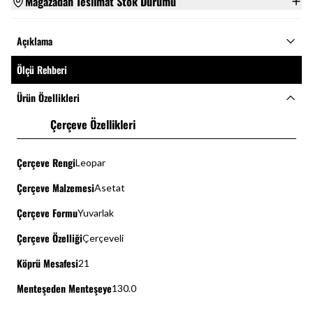
Mağazadan Teslimat Stok Durumu
Açıklama
Ölçü Rehberi
Ürün Özellikleri
Çerçeve Özellikleri
Çerçeve Rengi
Leopar
Çerçeve Malzemesi
Asetat
Çerçeve Formu
Yuvarlak
Çerçeve Özelliği
Çerçeveli
Köprü Mesafesi
21
Menteşeden Menteşeye
130.0