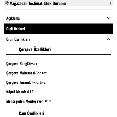
Mağazadan Teslimat Stok Durumu
Açıklama
Ölçü Rehberi
Ürün Özellikleri
Çerçeve Özellikleri
Çerçeve Rengi
Siyah
Çerçeve Malzemesi
Asetat
Çerçeve Formu
Dikdörtgen
Köprü Mesafesi
17
Menteşeden Menteşeye
130.0
Cam Özellikleri