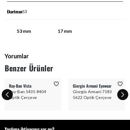
Ekartman
53
53
mm
17
mm
Yorumlar
Benzer Ürünler
Ray-Ban Vista
Giorgio Armani Eyewear
Ray-Ban 5435 8404
Giorgio Armani 7183
Optik Çerçeve
5622 Optik Çerçeve
Yardıma ihtiyacınız var mı?