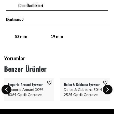
Cam Özellikleri
Ekartman
53
53
mm
19
mm
Yorumlar
Benzer Ürünler
Emporio Armani Eyewear
Dolce & Gabbana Eyewear
Emporio Armani 3099
Dolce & Gabbana 5044
6364 Optik Çerçeve
2525 Optik Çerçeve