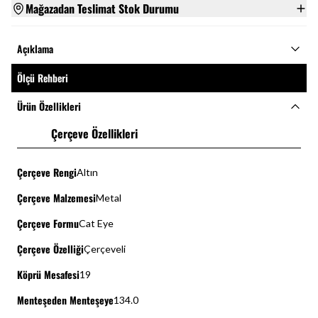
Mağazadan Teslimat Stok Durumu
Açıklama
Ölçü Rehberi
Ürün Özellikleri
Çerçeve Özellikleri
Çerçeve Rengi
Altın
Çerçeve Malzemesi
Metal
Çerçeve Formu
Cat Eye
Çerçeve Özelliği
Çerçeveli
Köprü Mesafesi
19
Menteşeden Menteşeye
134.0