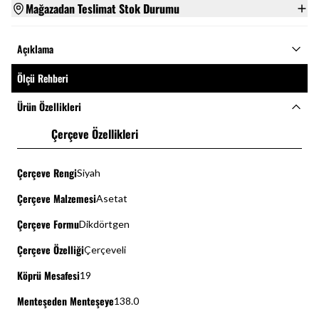
Mağazadan Teslimat Stok Durumu
Açıklama
Ölçü Rehberi
Ürün Özellikleri
Çerçeve Özellikleri
Çerçeve Rengi
Siyah
Çerçeve Malzemesi
Asetat
Çerçeve Formu
Dikdörtgen
Çerçeve Özelliği
Çerçeveli
Köprü Mesafesi
19
Menteşeden Menteşeye
138.0