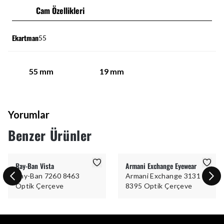
Cam Özellikleri
Ekartman
55
55
mm
19
mm
Yorumlar
Benzer Ürünler
Ray-Ban Vista
Armani Exchange Eyewear
Ray-Ban 7260 8463
Armani Exchange 3131
Optik Çerçeve
8395 Optik Çerçeve