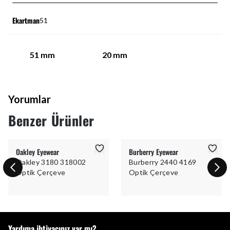
Ekartman
51
51
mm
20
mm
Yorumlar
Benzer Ürünler
Oakley Eyewear
Burberry Eyewear
Oakley 3180 318002
Burberry 2440 4169
Optik Çerçeve
Optik Çerçeve
Yardıma ihtiyacınız var mı?