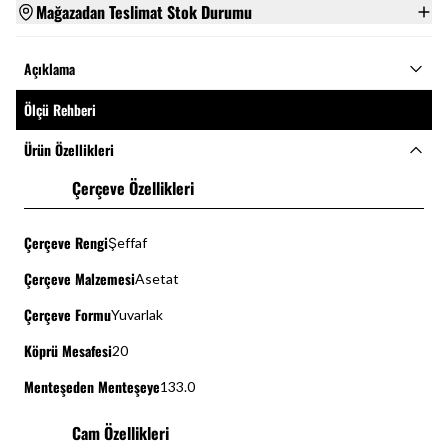
Mağazadan Teslimat Stok Durumu
Açıklama
Ölçü Rehberi
Ürün Özellikleri
Çerçeve Özellikleri
Çerçeve Rengi
Şeffaf
Çerçeve Malzemesi
Asetat
Çerçeve Formu
Yuvarlak
Köprü Mesafesi
20
Menteşeden Menteşeye
133.0
Cam Özellikleri