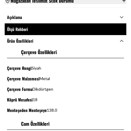
Mağazadan Teslimat Stok Durumu
Açıklama
Ölçü Rehberi
Ürün Özellikleri
Çerçeve Özellikleri
Çerçeve Rengi
Siyah
Çerçeve Malzemesi
Metal
Çerçeve Formu
Dikdörtgen
Köprü Mesafesi
18
Menteşeden Menteşeye
138.0
Cam Özellikleri