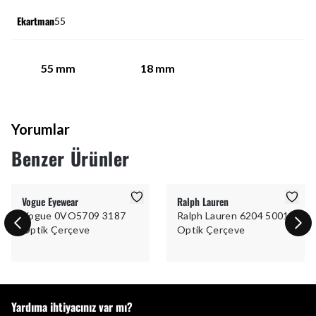
Ekartman
55
55
mm
18
mm
Yorumlar
Benzer Ürünler
Vogue Eyewear
Ralph Lauren
Vogue 0VO5709 3187
Ralph Lauren 6204 5001
Optik Çerçeve
Optik Çerçeve
Yardıma ihtiyacınız var mı?