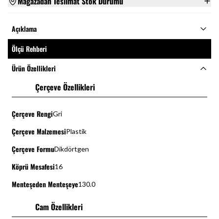
Mağazadan Teslimat Stok Durumu
Açıklama
Ölçü Rehberi
Ürün Özellikleri
Çerçeve Özellikleri
Çerçeve Rengi
Gri
Çerçeve Malzemesi
Plastik
Çerçeve Formu
Dikdörtgen
Köprü Mesafesi
16
Menteşeden Menteşeye
130.0
Cam Özellikleri