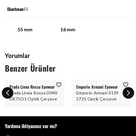
Ekartman
55
55
mm
16
mm
Yorumlar
Benzer Ürünler
Prada Linea Rossa Eyewear
Emporio Armani Eyewear
Prada Linea Rossa 05NV
Emporio Armani 3139
UR71O1 Optik Çerçeve
5721 Optik Çerçeve
Yardıma ihtiyacınız var mı?