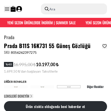
Ara
YENİ SEZON ÜRÜNLERDE İNDİRİM | SUMMER SALE
YENİ SEZON ÜRÜNL
Prada
Prada B11S 16K731 55 Güneş Gözlüğü
SKU
:
8056262397275
16.995,00 ₺
10.197,00 ₺
%
40
1.699,50 ₺'dan başlayan Taksitlerle
DİĞER RENKLER
Diğer Renkler
LENSLERI DENEYIN
Ürün stokta olduğunda beni haberdar et