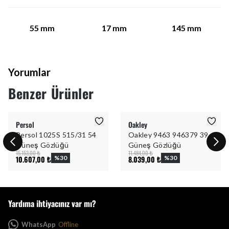
55
mm
17
mm
145
mm
Yorumlar
Benzer Ürünler
Persol
Oakley
Persol 1025S 515/31 54
Oakley 9463 946379 39
Güneş Gözlüğü
Güneş Gözlüğü
15.153,00 ₺
11.484,00 ₺
10.607,00 ₺
%
30
8.039,00 ₺
%
30
Yardıma ihtiyacınız var mı?
WhatsApp
Offline