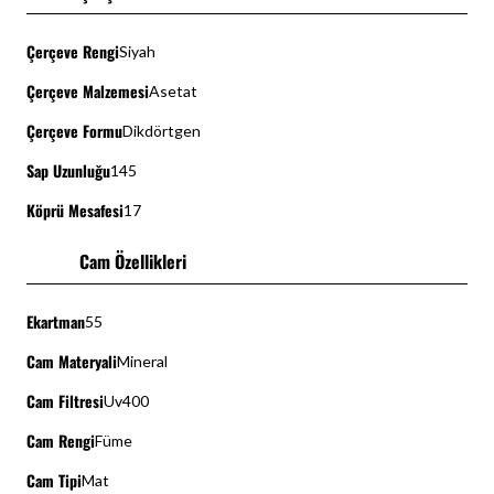
Çerçeve Rengi
Siyah
Çerçeve Malzemesi
Asetat
Çerçeve Formu
Dikdörtgen
Sap Uzunluğu
145
Köprü Mesafesi
17
Cam Özellikleri
Ekartman
55
Cam Materyali
Mineral
Cam Filtresi
Uv400
Cam Rengi
Füme
Cam Tipi
Mat