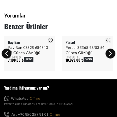
Yorumlar
Benzer Ürünler
Ray-Ban
Persol
Ray-Ban 0832S 684843
Persol 3336S 95/S3 54
52 Güneş Gözlüğü
Güneş Gözlüğü
10.154,00 ₺
15.684,00 ₺
7.108,00 ₺
%
30
10.979,00 ₺
%
30
Yardıma ihtiyacınız var mı?
WhatsApp
Offline
Pazartesi ile Cumartesi arası ve 10:00 ile 18:00 arası.
Ara +90 850 259 81 01
Offline