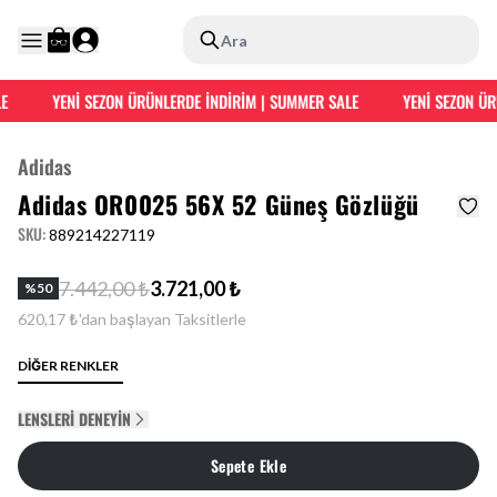
Ara
E
YENİ SEZON ÜRÜNLERDE İNDİRİM | SUMMER SALE
YENİ SEZON ÜR
Adidas
Adidas OR0025 56X 52 Güneş Gözlüğü
SKU
:
889214227119
7.442,00 ₺
3.721,00 ₺
%
50
620,17 ₺'dan başlayan Taksitlerle
DİĞER RENKLER
LENSLERI DENEYIN
Sepete Ekle