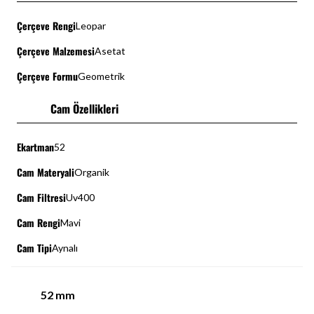
Çerçeve Rengi
Leopar
Çerçeve Malzemesi
Asetat
Çerçeve Formu
Geometrik
Cam Özellikleri
Ekartman
52
Cam Materyali
Organik
Cam Filtresi
Uv400
Cam Rengi
Mavi
Cam Tipi
Aynalı
52
mm