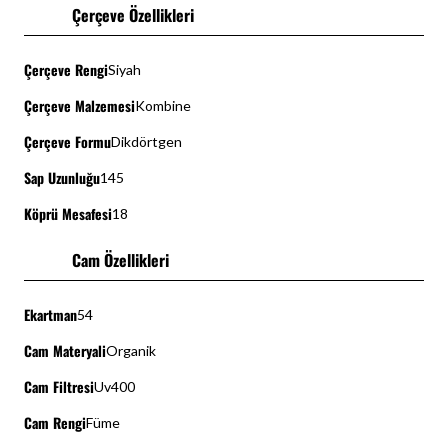
Çerçeve Özellikleri
Çerçeve Rengi
Siyah
Çerçeve Malzemesi
Kombine
Çerçeve Formu
Dikdörtgen
Sap Uzunluğu
145
Köprü Mesafesi
18
Cam Özellikleri
Ekartman
54
Cam Materyali
Organik
Cam Filtresi
Uv400
Cam Rengi
Füme