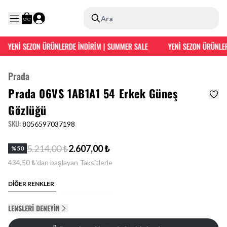
Ara
YENİ SEZON ÜRÜNLERDE İNDİRİM | SUMMER SALE
YENİ SEZON ÜRÜNLER
Prada
Prada 06VS 1AB1A1 54 Erkek Güneş
Gözlüğü
SKU
:
8056597037198
5.214,00 ₺
2.607,00 ₺
%
50
434,50 ₺'dan başlayan Taksitlerle
DİĞER RENKLER
LENSLERI DENEYIN