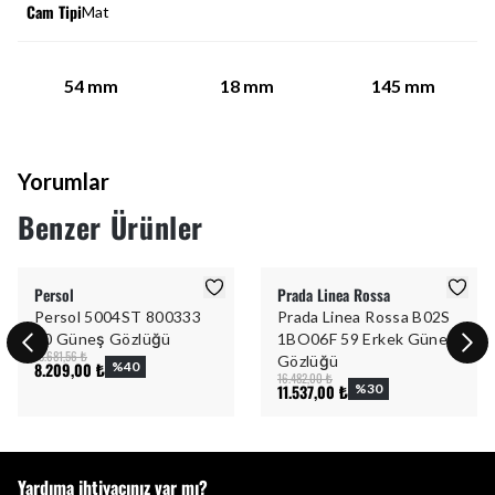
Cam Tipi
Mat
54
mm
18
mm
145
mm
Yorumlar
Benzer Ürünler
Persol
Prada Linea Rossa
Persol 5004ST 800333
Prada Linea Rossa B02S
50 Güneş Gözlüğü
1BO06F 59 Erkek Güneş
13.681,56 ₺
Gözlüğü
8.209,00 ₺
%
40
16.482,00 ₺
11.537,00 ₺
%
30
Yardıma ihtiyacınız var mı?