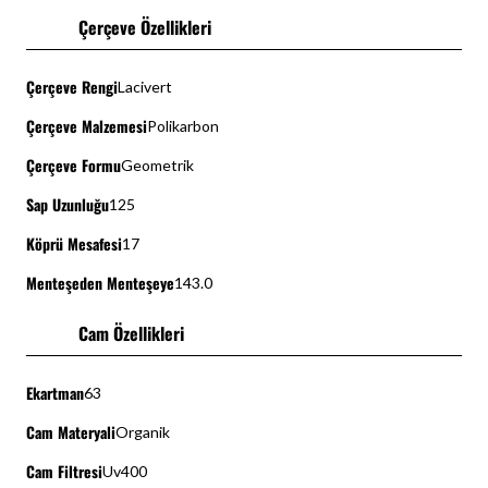
Çerçeve Özellikleri
Çerçeve Rengi
Lacivert
Çerçeve Malzemesi
Polikarbon
Çerçeve Formu
Geometrik
Sap Uzunluğu
125
Köprü Mesafesi
17
Menteşeden Menteşeye
143.0
Cam Özellikleri
Ekartman
63
Cam Materyali
Organik
Cam Filtresi
Uv400