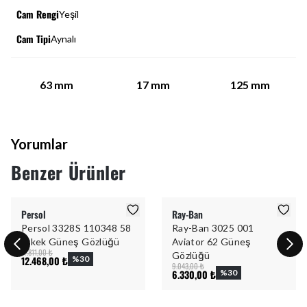
Cam Rengi
Yeşil
Cam Tipi
Aynalı
63
mm
17
mm
125
mm
Yorumlar
Benzer Ürünler
Persol
Ray-Ban
Persol 3328S 110348 58
Ray-Ban 3025 001
Erkek Güneş Gözlüğü
Aviator 62 Güneş
17.811,00 ₺
Gözlüğü
12.468,00 ₺
%
30
9.043,00 ₺
6.330,00 ₺
%
30