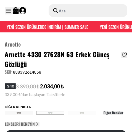
Ara
YENİ SEZON ÜRÜNLERDE İNDİRİM | SUMMER SALE
YENİ SEZON ÜRÜNLE
Arnette
Arnette 4330 27628N 63 Erkek Güneş
Gözlüğü
SKU
:
888392614858
3.390,00 ₺
2.034,00 ₺
%
40
339,00 ₺'dan başlayan Taksitlerle
DİĞER RENKLER
Diğer Renkler
LENSLERI DENEYIN