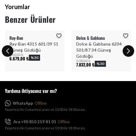
Yorumlar
Benzer Ürünler
Ray-Ban
Dolce & Gabbana
Ray-Ban 4315 601/39 51
Dolce & Gabbana 6204
Güneş Gözlüğü
501/87 34 Güneş
9.542,00 ₺
Gözlüğü
6.679,00 ₺
%
30
11.188,00 ₺
7.832,00 ₺
%
30
Yardıma ihtiyacınız var mı?
WhatsApp
Offline
Pazartesi ile Cumartesi arası ve 10:00 ile 18:00 arası.
Ara +90 850 259 81 01
Offline
Pazartesi ile Cumartesi arası ve 10:00 ile 18:00 arası.