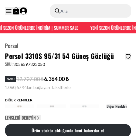
Ara
N ÜRÜNLERDE İNDİRİM | SUMMER SALE
YENİ SEZON ÜRÜNLERDE İNDİRİM 
Persol
Persol 3310S 95/31 54 Güneş Gözlüğü
SKU
:
8056597823050
12.727,00 ₺
6.364,00 ₺
%
50
1.060,67 ₺'dan başlayan Taksitlerle
DİĞER RENKLER
Diğer Renkler
LENSLERI DENEYIN
Ürün stokta olduğunda beni haberdar et