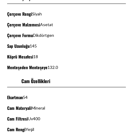
Çerçeve Rengi
Siyah
Çerçeve Malzemesi
Asetat
Çerçeve Formu
Dikdörtgen
Sap Uzunluğu
145
Köprü Mesafesi
18
Menteşeden Menteşeye
132.0
Cam Özellikleri
Ekartman
54
Cam Materyali
Mineral
Cam Filtresi
Uv400
Cam Rengi
Yeşil