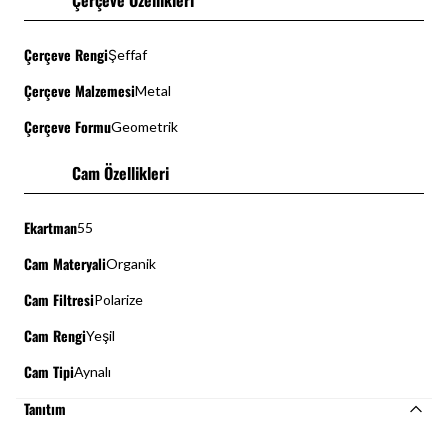
Çerçeve Özellikleri
Çerçeve Rengi
Şeffaf
Çerçeve Malzemesi
Metal
Çerçeve Formu
Geometrik
Cam Özellikleri
Ekartman
55
Cam Materyali
Organik
Cam Filtresi
Polarize
Cam Rengi
Yeşil
Cam Tipi
Aynalı
Tanıtım