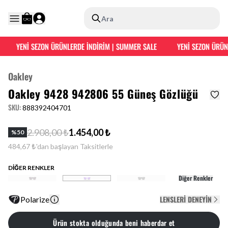
Ara
YENİ SEZON ÜRÜNLERDE İNDİRİM | SUMMER SALE
YENİ SEZON ÜRÜNLE
Oakley
Oakley 9428 942806 55 Güneş Gözlüğü
SKU
:
888392404701
2.908,00 ₺
1.454,00 ₺
%
50
484,67 ₺'dan başlayan Taksitlerle
DİĞER RENKLER
Diğer Renkler
LENSLERI DENEYIN
Polarize
Ürün stokta olduğunda beni haberdar et