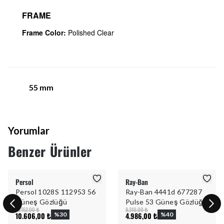
FRAME
Frame Color:
Polished Clear
55
mm
Yorumlar
Benzer Ürünler
Persol
Ray-Ban
Persol 1028S 112953 56
Ray-Ban 4441d 677287
Güneş Gözlüğü
Pulse 53 Güneş Gözlüğü
15.152,00 ₺
8.310,00 ₺
10.606,00 ₺
%
30
4.986,00 ₺
%
40