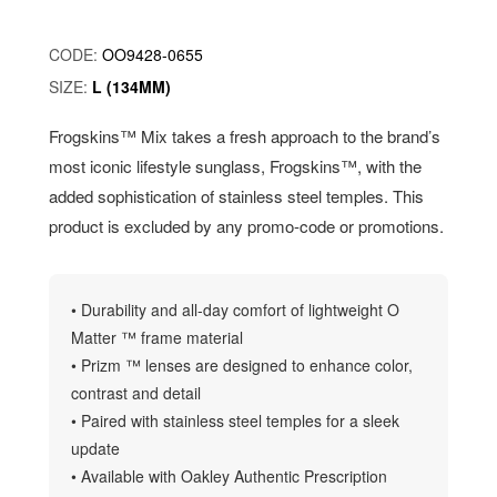
CODE:
OO9428-0655
SIZE:
L (134MM)
Frogskins™ Mix takes a fresh approach to the brand’s
most iconic lifestyle sunglass, Frogskins™, with the
added sophistication of stainless steel temples. This
product is excluded by any promo-code or promotions.
• Durability and all-day comfort of lightweight O
Matter ™ frame material
• Prizm ™ lenses are designed to enhance color,
contrast and detail
• Paired with stainless steel temples for a sleek
update
• Available with Oakley Authentic Prescription