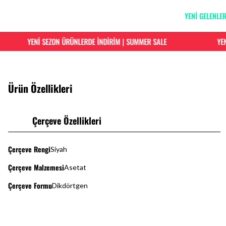
YENİ GELENLE
YENİ SEZON ÜRÜNLERDE İNDİRİM | SUMMER SALE
YENİ S
Ürün Özellikleri
Çerçeve Özellikleri
Çerçeve Rengi
Siyah
Çerçeve Malzemesi
Asetat
Çerçeve Formu
Dikdörtgen