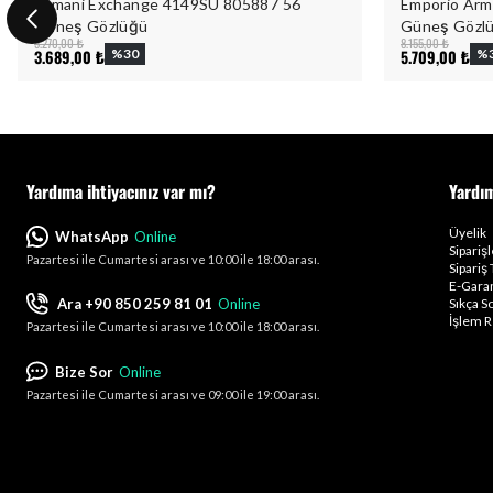
Armani Exchange 4149SU 805887 56
Emporio Arm
Güneş Gözlüğü
Güneş Gözl
5.270,00 ₺
8.155,00 ₺
3.689,00 ₺
%
30
5.709,00 ₺
%
Yardıma ihtiyacınız var mı?
Yardı
Üyelik
WhatsApp
Online
Sipariş
Pazartesi ile Cumartesi arası ve 10:00 ile 18:00 arası.
Sipariş 
E-Garan
Ara +90 850 259 81 01
Online
Sıkça S
İşlem R
Pazartesi ile Cumartesi arası ve 10:00 ile 18:00 arası.
Bize Sor
Online
Pazartesi ile Cumartesi arası ve 09:00 ile 19:00 arası.