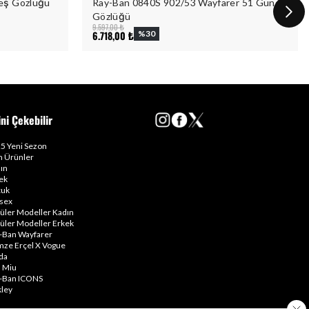
eş Gözlüğü
Ray-Ban 0840S 902/53 Wayfarer 51 Güneş
Gözlüğü
9.597,00 ₺
6.718,00 ₺
%
30
ini Çekebilir
5 Yeni Sezon
 Ürünler
ın
ek
uk
sex
üler Modeller Kadın
üler Modeller Erkek
-Ban Wayfarer
ze Erçel X Vogue
da
 Miu
-Ban ICONS
ley