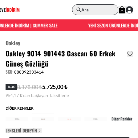
EVE
İNDİRİM
Ara
RDE İNDİRİM | SUMMER SALE
YENİ SEZON ÜRÜNLERDE İNDİRİM
Oakley
Oakley 9014 901443 Gascan 60 Erkek
Güneş Gözlüğü
SKU
:
888392333414
8.178,00 ₺
5.725,00 ₺
%
30
954,17 ₺'dan başlayan Taksitlerle
DİĞER RENKLER
Diğer Renkler
LENSLERI DENEYIN