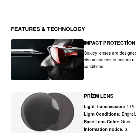
FEATURES & TECHNOLOGY
IMPACT PROTECTION
Oakley lenses are designe
circumstances to ensure u
conditions.
PRIZM LENS
Light Transmission:
11%
Light Conditions:
Bright L
Base Lens Color:
Grey
Information notice:
3