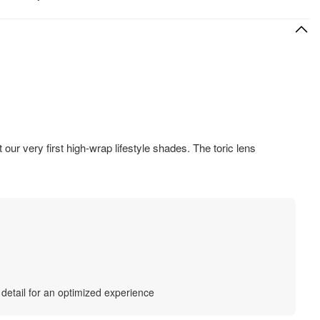
HIZLI VE KOLAY İADE
Hızlı ve ücretsiz iade
 our very first high-wrap lifestyle shades. The toric lens
 detail for an optimized experience