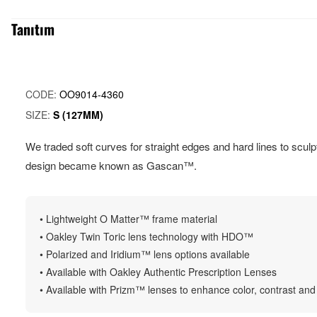
Tanıtım
CODE:
OO9014-4360
SIZE:
S (127MM)
We traded soft curves for straight edges and hard lines to sculpt
design became known as Gascan™.
• Lightweight O Matter™ frame material
• Oakley Twin Toric lens technology with HDO™
• Polarized and Iridium™ lens options available
• Available with Oakley Authentic Prescription Lenses
• Available with Prizm™ lenses to enhance color, contrast and