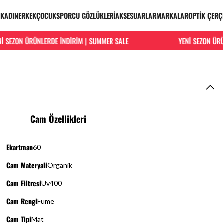
R
KADIN
ERKEK
ÇOCUK
SPORCU GÖZLÜKLERİ
AKSESUARLAR
MARKALAR
OPTİK ÇERÇ
EZON ÜRÜNLERDE İNDİRİM | SUMMER SALE
YENİ SEZON ÜRÜNLE
Cam Özellikleri
Ekartman
60
Cam Materyali
Organik
Cam Filtresi
Uv400
Cam Rengi
Füme
Cam Tipi
Mat