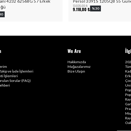
ani 4232 62568G 57 Erkek
Persol 3391S 1205Q8 55 Gün
13.026,00 ₺
üğü
9.118,00 ₺
%
30
30
m
We Are
İlg
Hakkımızda
202
lerim
Mağazalarımız
Tüm
Takip ve İade İşlemleri
Bize Ulaşın
Kad
ti İşlemleri
Erk
orulan Sorular (FAQ)
Çoc
ehberi
Uni
Pop
Pop
Ray
Gam
Pra
Miu
Ray
Oak