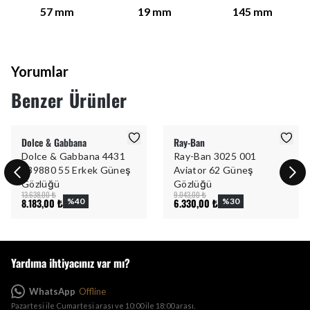
57
mm
19
mm
145
mm
Yorumlar
Benzer Ürünler
Dolce & Gabbana
Ray-Ban
Dolce & Gabbana 4431
Ray-Ban 3025 001
339880 55 Erkek Güneş
Aviator 62 Güneş
Gözlüğü
Gözlüğü
13.638,00 ₺
9.043,00 ₺
8.183,00 ₺
%
40
6.330,00 ₺
%
30
Yardıma ihtiyacınız var mı?
WhatsApp
Offline
Pazartesi ile Cumartesi arası ve 10:00 ile 18:00 arası.