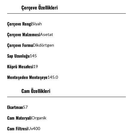
Çerçeve Özellikleri
Çerçeve Rengi
Siyah
Çerçeve Malzemesi
Asetat
Çerçeve Formu
Dikdörtgen
Sap Uzunluğu
145
Köprü Mesafesi
19
Menteşeden Menteşeye
145.0
Cam Özellikleri
Ekartman
57
Cam Materyali
Organik
Cam Filtresi
Uv400