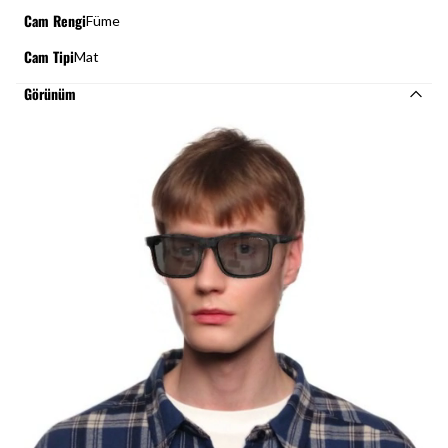
Cam Rengi
Füme
Cam Tipi
Mat
Görünüm