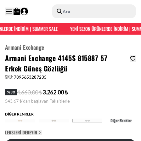
Ara
RDE İNDİRİM | SUMMER SALE
YENİ SEZON ÜRÜNLERDE İNDİRİM | SUMMER
Armani Exchange
Armani Exchange 4145S 815887 57
Erkek Güneş Gözlüğü
SKU
:
7895653287235
4.660,00 ₺
3.262,00 ₺
%
30
543,67 ₺'dan başlayan Taksitlerle
DİĞER RENKLER
Diğer Renkler
LENSLERI DENEYIN