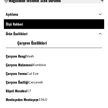
Mağazadan Teslimat Stok Durumu
Açıklama
Ölçü Rehberi
Ürün Özellikleri
Çerçeve Özellikleri
Çerçeve Rengi
Siyah
Çerçeve Malzemesi
Kombine
Çerçeve Formu
Cat Eye
Çerçeve Özelliği
Çerçeveli
Köprü Mesafesi
17
Menteşeden Menteşeye
136.0