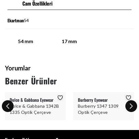
Cam Özellikleri
Ekartman
54
54
mm
17
mm
Yorumlar
Benzer Ürünler
Dolce & Gabbana Eyewear
Burberry Eyewear
Dolce & Gabbana 1342B
Burberry 1347 1309
1335 Optik Çerçeve
Optik Çerçeve