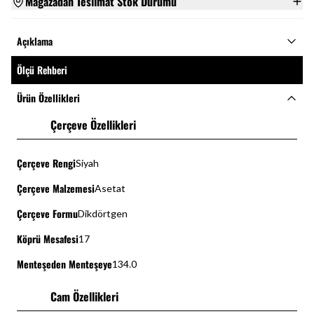
Mağazadan Teslimat Stok Durumu
Açıklama
Ölçü Rehberi
Ürün Özellikleri
Çerçeve Özellikleri
Çerçeve Rengi
Siyah
Çerçeve Malzemesi
Asetat
Çerçeve Formu
Dikdörtgen
Köprü Mesafesi
17
Menteşeden Menteşeye
134.0
Cam Özellikleri