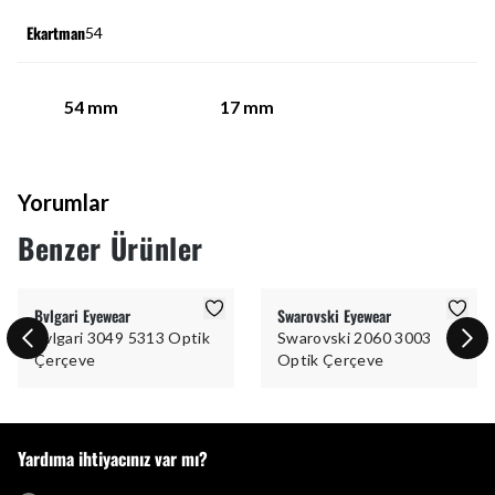
Ekartman
54
54
mm
17
mm
Yorumlar
Benzer Ürünler
Bvlgari Eyewear
Swarovski Eyewear
Bvlgari 3049 5313 Optik
Swarovski 2060 3003
Çerçeve
Optik Çerçeve
Yardıma ihtiyacınız var mı?