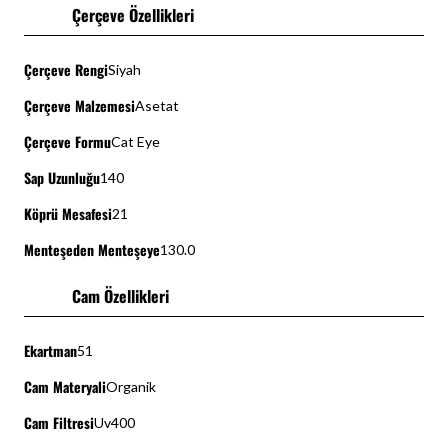
Çerçeve Özellikleri
Çerçeve Rengi
Siyah
Çerçeve Malzemesi
Asetat
Çerçeve Formu
Cat Eye
Sap Uzunluğu
140
Köprü Mesafesi
21
Menteşeden Menteşeye
130.0
Cam Özellikleri
Ekartman
51
Cam Materyali
Organik
Cam Filtresi
Uv400