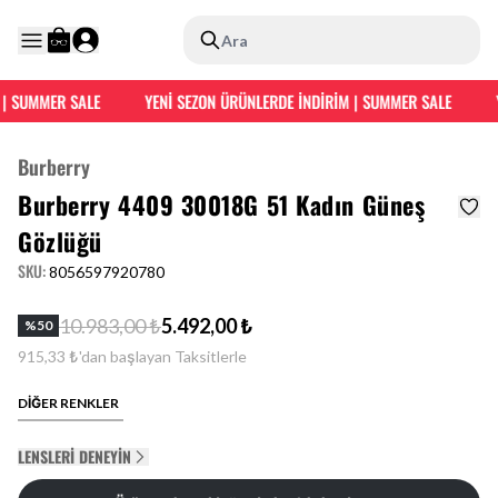
Ara
| SUMMER SALE
YENİ SEZON ÜRÜNLERDE İNDİRİM | SUMMER SALE
Y
Burberry
Burberry 4409 30018G 51 Kadın Güneş
Gözlüğü
SKU
:
8056597920780
10.983,00 ₺
5.492,00 ₺
%
50
915,33 ₺'dan başlayan Taksitlerle
DİĞER RENKLER
LENSLERI DENEYIN