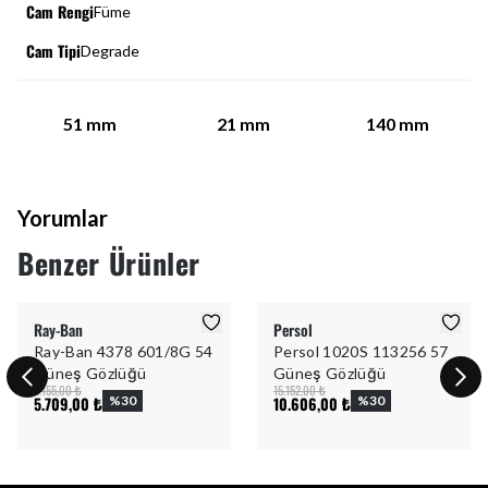
Cam Rengi
Füme
Cam Tipi
Degrade
51
mm
21
mm
140
mm
Yorumlar
Benzer Ürünler
Ray-Ban
Persol
Ray-Ban 4378 601/8G 54
Persol 1020S 113256 57
Güneş Gözlüğü
Güneş Gözlüğü
8.155,00 ₺
15.152,00 ₺
5.709,00 ₺
%
30
10.606,00 ₺
%
30