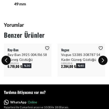
49
mm
Yorumlar
Benzer Ürünler
Ray-Ban
Vogue
Ray-Ban 3925 004/R6 58
Vogue 5338S 308787 54
Güneş Gözlüğü
Kadın Güneş Gözlüğü
9.598,00 ₺
3.806,00 ₺
6.719,00 ₺
%
30
2.284,00 ₺
%
40
Yardıma ihtiyacınız var mı?
WhatsApp
Online
Pazartesi ile Cumartesi arası ve 10:00 ile 18:00 arası.