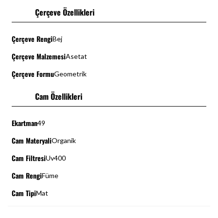
Çerçeve Özellikleri
Çerçeve Rengi
Bej
Çerçeve Malzemesi
Asetat
Çerçeve Formu
Geometrik
Cam Özellikleri
Ekartman
49
Cam Materyali
Organik
Cam Filtresi
Uv400
Cam Rengi
Füme
Cam Tipi
Mat