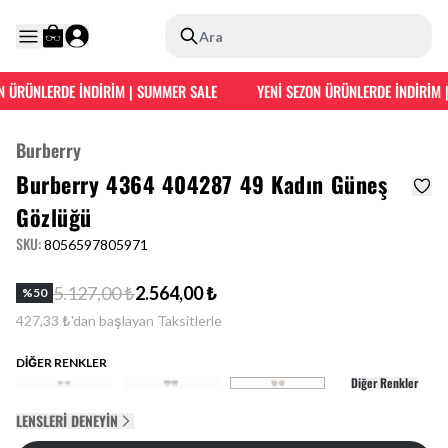
Ara
N ÜRÜNLERDE İNDİRİM | SUMMER SALE
YENİ SEZON ÜRÜNLERDE İNDİRİM |
Burberry
Burberry 4364 404287 49 Kadın Güneş
Gözlüğü
SKU
:
8056597805971
5.127,00 ₺
2.564,00 ₺
%
50
427,33 ₺'dan başlayan Taksitlerle
DİĞER RENKLER
Diğer Renkler
LENSLERI DENEYIN