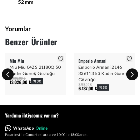
52
mm
Yorumlar
Benzer Ürünler
Miu Miu
Emporio Armani
Miu Miu 04ZS 21I80Q 50
Emporio Armani 2146
Kadın Güneş Gözlüğü
336113 53 Kadın Güneş
18.608,00 ₺
Gözlüğü
13.026,00 ₺
%
30
8.767,00 ₺
6.137,00 ₺
%
30
Yardıma ihtiyacınız var mı?
WhatsApp
Online
Pazartesi ile Cumartesi arası ve 10:00 ile 18:00 arası.