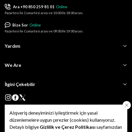
Ara +90 850 259 81 01
Online
Pazartesi ile Cumartesi arası ve 10:00 ile 18:00 arası.
Bize Sor
Online
Pazartesi ile Cumartesi arası ve 09:00 ile 19:00 arası.
Yardım
We Are
İlgini Çekebilir
Alışveriş deneyiminizi iyileştirmek için yasal
•
•
Kişisel Verilerin Korunması
KVKK Başvuru ve Bilgi Talep Formu
•
düzenlemelere uygun çerezler (cookies) kullanıyoruz.
Kişisel Verilerin İşlenmesine Yönelik Açık Rıza Onay Metni
•
•
•
Özel Nitelikli KVKK
Kullanım Şartları
Gizlilik Politikası
Detaylı bilgiye
Gizlilik ve Çerez Politikası
sayfamızdan
•
Çerez Politikası
İptal ve İade Şartları