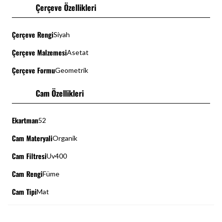
Çerçeve Özellikleri
Çerçeve Rengi
Siyah
Çerçeve Malzemesi
Asetat
Çerçeve Formu
Geometrik
Cam Özellikleri
Ekartman
52
Cam Materyali
Organik
Cam Filtresi
Uv400
Cam Rengi
Füme
Cam Tipi
Mat