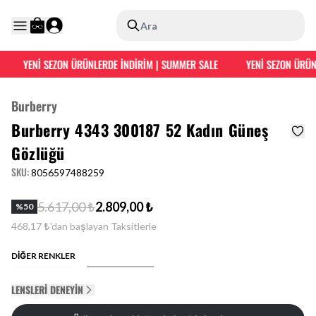
Ara
YENİ SEZON ÜRÜNLERDE İNDİRİM | SUMMER SALE
YENİ SEZON ÜRÜNL
Burberry
Burberry 4343 300187 52 Kadın Güneş
Gözlüğü
SKU
:
8056597488259
5.617,00 ₺
2.809,00 ₺
%
50
468,17 ₺'dan başlayan Taksitlerle
DİĞER RENKLER
LENSLERI DENEYIN