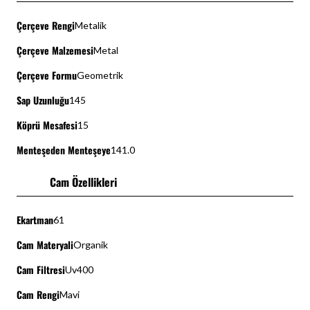
Çerçeve Rengi
Metalik
Çerçeve Malzemesi
Metal
Çerçeve Formu
Geometrik
Sap Uzunluğu
145
Köprü Mesafesi
15
Menteşeden Menteşeye
141.0
Cam Özellikleri
Ekartman
61
Cam Materyali
Organik
Cam Filtresi
Uv400
Cam Rengi
Mavi