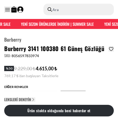
Ara
 SALE
YENİ SEZON ÜRÜNLERDE İNDİRİM | SUMMER SALE
YENİ SEZO
Burberry
Burberry 3141 100380 61 Güneş Gözlüğü
SKU
:
8056597833974
9.229,00 ₺
4.615,00 ₺
%
50
769,17 ₺'dan başlayan Taksitlerle
DİĞER RENKLER
LENSLERI DENEYIN
Ürün stokta olduğunda beni haberdar et