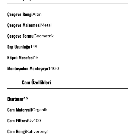
Çerçeve Rengi
Altın
Çerçeve Malzemesi
Metal
Çerçeve Formu
Geometrik
Sap Uzunluğu
145
Köprü Mesafesi
15
Menteşeden Menteşeye
140.0
Cam Özellikleri
Ekartman
59
Cam Materyali
Organik
Cam Filtresi
Uv400
Cam Rengi
Kahverengi