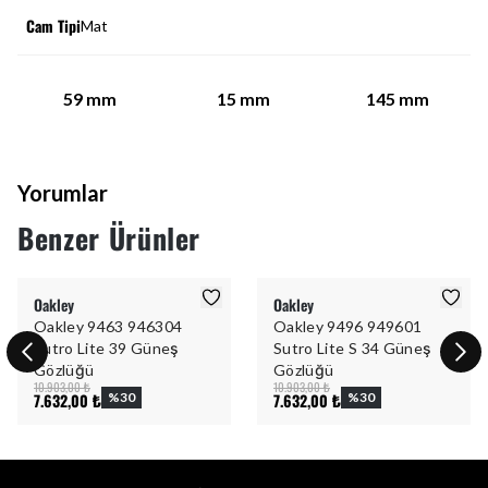
Cam Tipi
Mat
59
mm
15
mm
145
mm
Yorumlar
Benzer Ürünler
Oakley
Oakley
Oakley 9463 946304
Oakley 9496 949601
Sutro Lite 39 Güneş
Sutro Lite S 34 Güneş
Gözlüğü
Gözlüğü
10.903,00 ₺
10.903,00 ₺
7.632,00 ₺
%
30
7.632,00 ₺
%
30