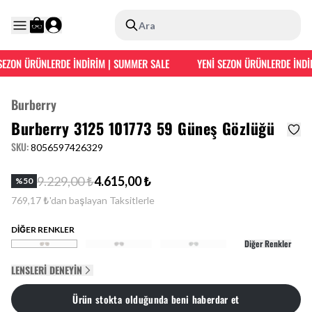
Ara
EZON ÜRÜNLERDE İNDİRİM | SUMMER SALE
YENİ SEZON ÜRÜNLERDE İNDİR
Burberry
Burberry 3125 101773 59 Güneş Gözlüğü
SKU
:
8056597426329
9.229,00 ₺
4.615,00 ₺
%
50
769,17 ₺'dan başlayan Taksitlerle
DİĞER RENKLER
Diğer Renkler
LENSLERI DENEYIN
Ürün stokta olduğunda beni haberdar et