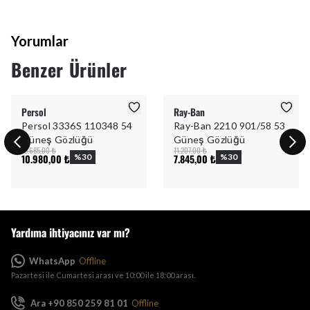
Yorumlar
Benzer Ürünler
Persol
Ray-Ban
Persol 3336S 110348 54
Ray-Ban 2210 901/58 53
Güneş Gözlüğü
Güneş Gözlüğü
15.685,00 ₺
11.207,00 ₺
10.980,00 ₺
%
30
7.845,00 ₺
%
30
Yardıma ihtiyacınız var mı?
WhatsApp
Offline
Pazartesi ile Cumartesi arası ve 10:00 ile 18:00 arası.
Ara +90 850 259 81 01
Offline