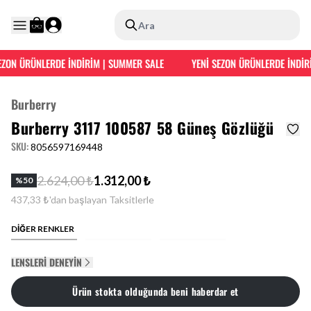
Ara
ZON ÜRÜNLERDE İNDİRİM | SUMMER SALE
YENİ SEZON ÜRÜNLERDE İNDİRİ
Burberry
Burberry 3117 100587 58 Güneş Gözlüğü
SKU
:
8056597169448
2.624,00 ₺
1.312,00 ₺
%
50
437,33 ₺'dan başlayan Taksitlerle
DİĞER RENKLER
LENSLERI DENEYIN
Ürün stokta olduğunda beni haberdar et