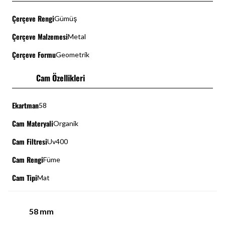
Çerçeve Rengi
Gümüş
Çerçeve Malzemesi
Metal
Çerçeve Formu
Geometrik
Cam Özellikleri
Ekartman
58
Cam Materyali
Organik
Cam Filtresi
Uv400
Cam Rengi
Füme
Cam Tipi
Mat
58
mm