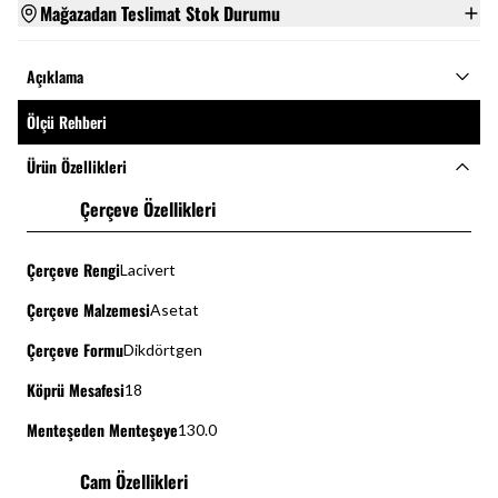
Mağazadan Teslimat Stok Durumu
Açıklama
Ölçü Rehberi
Ürün Özellikleri
Çerçeve Özellikleri
Çerçeve Rengi
Lacivert
Çerçeve Malzemesi
Asetat
Çerçeve Formu
Dikdörtgen
Köprü Mesafesi
18
Menteşeden Menteşeye
130.0
Cam Özellikleri