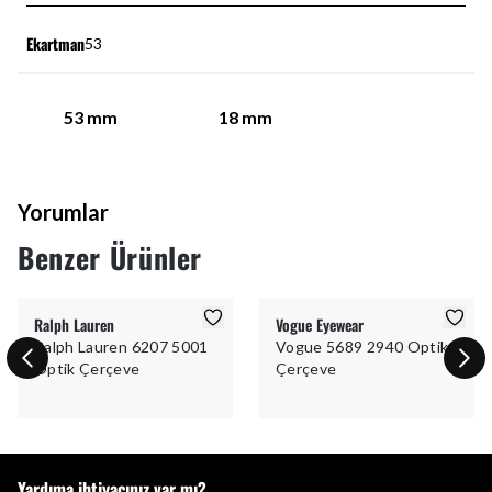
Ekartman
53
53
mm
18
mm
Yorumlar
Benzer Ürünler
Ralph Lauren
Vogue Eyewear
Ralph Lauren 6207 5001
Vogue 5689 2940 Optik
Optik Çerçeve
Çerçeve
Yardıma ihtiyacınız var mı?