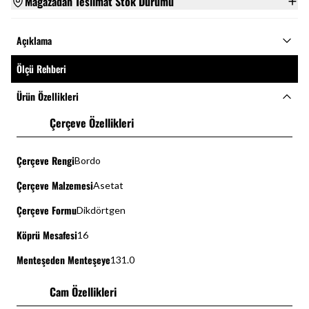
Mağazadan Teslimat Stok Durumu
Açıklama
Ölçü Rehberi
Ürün Özellikleri
Çerçeve Özellikleri
Çerçeve Rengi
Bordo
Çerçeve Malzemesi
Asetat
Çerçeve Formu
Dikdörtgen
Köprü Mesafesi
16
Menteşeden Menteşeye
131.0
Cam Özellikleri