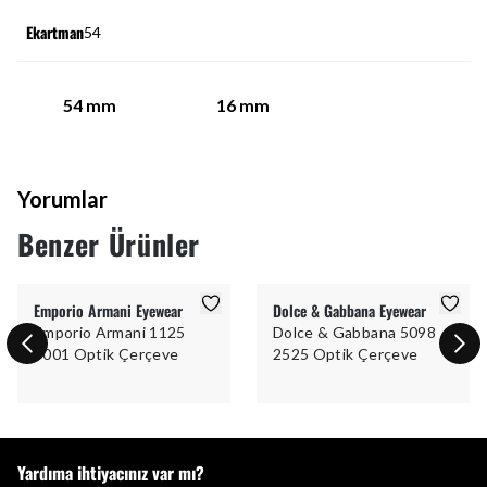
Ekartman
54
54
mm
16
mm
Yorumlar
Benzer Ürünler
Emporio Armani Eyewear
Dolce & Gabbana Eyewear
Emporio Armani 1125
Dolce & Gabbana 5098
3001 Optik Çerçeve
2525 Optik Çerçeve
Yardıma ihtiyacınız var mı?