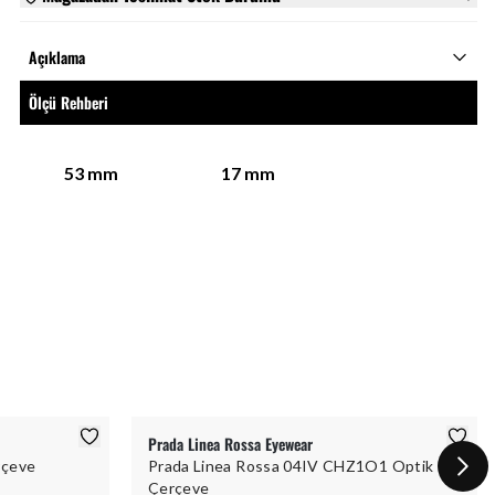
Açıklama
Ölçü Rehberi
53
mm
17
mm
Prada Linea Rossa Eyewear
rçeve
Prada Linea Rossa 04IV CHZ1O1 Optik
Çerçeve