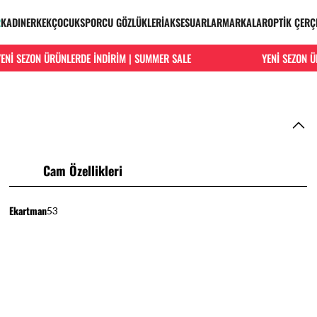
R
KADIN
ERKEK
ÇOCUK
SPORCU GÖZLÜKLERİ
AKSESUARLAR
MARKALAR
OPTİK ÇERÇ
İ SEZON ÜRÜNLERDE İNDİRİM | SUMMER SALE
YENİ SEZON ÜRÜ
Cam Özellikleri
Ekartman
53
HIZLI VE KOLAY İADE
Hızlı ve ücretsiz iade