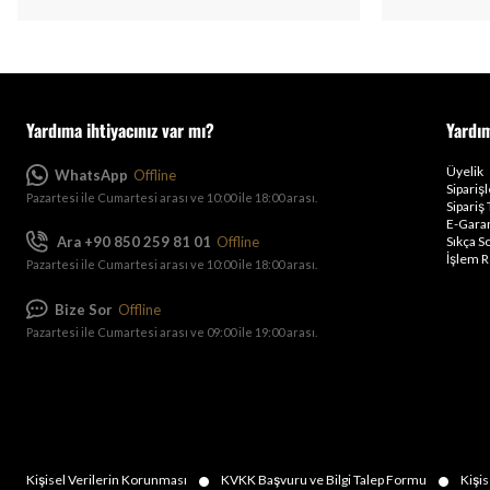
Yardıma ihtiyacınız var mı?
Yardı
Üyelik
WhatsApp
Offline
Sipariş
Pazartesi ile Cumartesi arası ve 10:00 ile 18:00 arası.
Sipariş 
E-Garan
Ara +90 850 259 81 01
Offline
Sıkça S
İşlem R
Pazartesi ile Cumartesi arası ve 10:00 ile 18:00 arası.
Bize Sor
Offline
Pazartesi ile Cumartesi arası ve 09:00 ile 19:00 arası.
•
•
Kişisel Verilerin Korunması
KVKK Başvuru ve Bilgi Talep Formu
Kişis