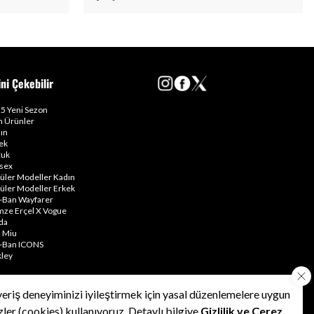
ini Çekebilir
5 Yeni Sezon
 Ürünler
ın
ek
uk
sex
üler Modeller Kadın
üler Modeller Erkek
-Ban Wayfarer
ze Erçel X Vogue
da
 Miu
-Ban ICONS
ley
veriş deneyiminizi iyileştirmek için yasal düzenlemelere uygun
•
•
•
Kullanım Şartları
Gizlilik Politikası
Çerez Politikası
zler (cookies) kullanıyoruz. Detaylı bilgiye
Gizlilik ve Çerez