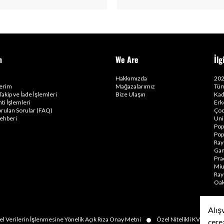
m
We Are
İlg
Hakkımızda
202
lerim
Mağazalarımız
Tüm
Takip ve İade İşlemleri
Bize Ulaşın
Kad
ti İşlemleri
Erk
orulan Sorular (FAQ)
Çoc
ehberi
Uni
Pop
Pop
Ray
Gam
Pra
Miu
Ray
Oak
Alış
•
•
el Verilerin İşlenmesine Yönelik Açık Rıza Onay Metni
Özel Nitelikli KVKK
çere