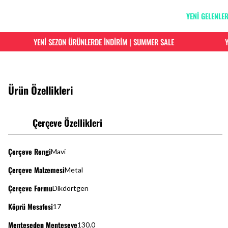
YENİ GELENLE
YENİ SEZON ÜRÜNLERDE İNDİRİM | SUMMER SALE
YEN
Ürün Özellikleri
Çerçeve Özellikleri
Çerçeve Rengi
Mavi
Çerçeve Malzemesi
Metal
Çerçeve Formu
Dikdörtgen
Köprü Mesafesi
17
Menteşeden Menteşeye
130.0