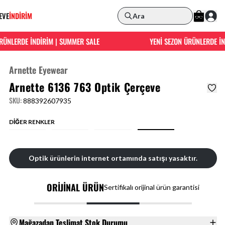
EVE
İNDİRİM
Ara
NLERDE İNDİRİM | SUMMER SALE
YENİ SEZON ÜRÜNLERDE İNDİ
Arnette Eyewear
Arnette 6136 763 Optik Çerçeve
SKU
:
888392607935
DİĞER RENKLER
Optik ürünlerin internet ortamında satışı yasaktır.
ORİJİNAL ÜRÜN
Sertifikalı orijinal ürün garantisi
Mağazadan Teslimat Stok Durumu