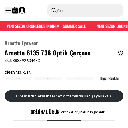
Ara
YENİ SEZON ÜRÜNLERDE İNDİRİM | SUMMER SALE
YENİ SEZON ÜRÜNLE
Arnette Eyewear
Arnette 6135 736 Optik Çerçeve
SKU
:
888392604453
DİĞER RENKLER
Diğer Renkler
Optik ürünlerin internet ortamında satışı yasaktır.
ORİJİNAL ÜRÜN
Sertifikalı orijinal ürün garantisi