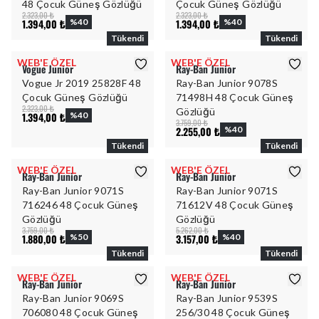
48 Çocuk Güneş Gözlüğü
Çocuk Güneş Gözlüğü
2.323,00 ₺
2.323,00 ₺
1.394,00 ₺
%
40
1.394,00 ₺
%
40
Tükendi
Tükendi
WEB'E ÖZEL
WEB'E ÖZEL
Vogue Junior
Ray-Ban Junior
Vogue Jr 2019 25828F 48
Ray-Ban Junior 9078S
Çocuk Güneş Gözlüğü
71498H 48 Çocuk Güneş
2.323,00 ₺
Gözlüğü
1.394,00 ₺
%
40
3.759,00 ₺
2.255,00 ₺
%
40
Tükendi
Tükendi
WEB'E ÖZEL
WEB'E ÖZEL
Ray-Ban Junior
Ray-Ban Junior
Ray-Ban Junior 9071S
Ray-Ban Junior 9071S
716246 48 Çocuk Güneş
71612V 48 Çocuk Güneş
Gözlüğü
Gözlüğü
3.759,00 ₺
5.262,00 ₺
1.880,00 ₺
%
50
3.157,00 ₺
%
40
Tükendi
Tükendi
WEB'E ÖZEL
WEB'E ÖZEL
Ray-Ban Junior
Ray-Ban Junior
Ray-Ban Junior 9069S
Ray-Ban Junior 9539S
706080 48 Çocuk Güneş
256/30 48 Çocuk Güneş