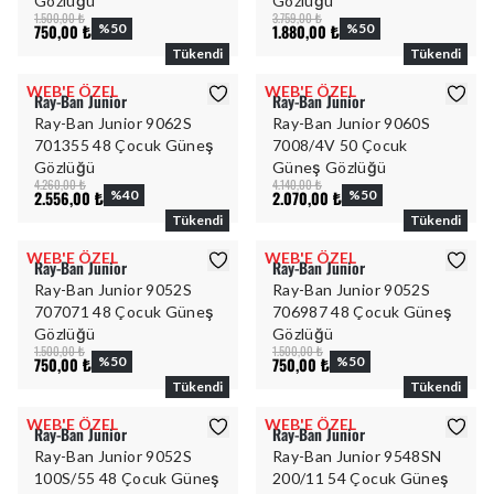
Gözlüğü
Gözlüğü
1.500,00 ₺
3.759,00 ₺
750,00 ₺
%
50
1.880,00 ₺
%
50
Tükendi
Tükendi
WEB'E ÖZEL
WEB'E ÖZEL
Ray-Ban Junior
Ray-Ban Junior
Ray-Ban Junior 9062S
Ray-Ban Junior 9060S
701355 48 Çocuk Güneş
7008/4V 50 Çocuk
Gözlüğü
Güneş Gözlüğü
4.260,00 ₺
4.140,00 ₺
2.556,00 ₺
%
40
2.070,00 ₺
%
50
Tükendi
Tükendi
WEB'E ÖZEL
WEB'E ÖZEL
Ray-Ban Junior
Ray-Ban Junior
Ray-Ban Junior 9052S
Ray-Ban Junior 9052S
707071 48 Çocuk Güneş
706987 48 Çocuk Güneş
Gözlüğü
Gözlüğü
1.500,00 ₺
1.500,00 ₺
750,00 ₺
%
50
750,00 ₺
%
50
Tükendi
Tükendi
WEB'E ÖZEL
WEB'E ÖZEL
Ray-Ban Junior
Ray-Ban Junior
Ray-Ban Junior 9052S
Ray-Ban Junior 9548SN
100S/55 48 Çocuk Güneş
200/11 54 Çocuk Güneş