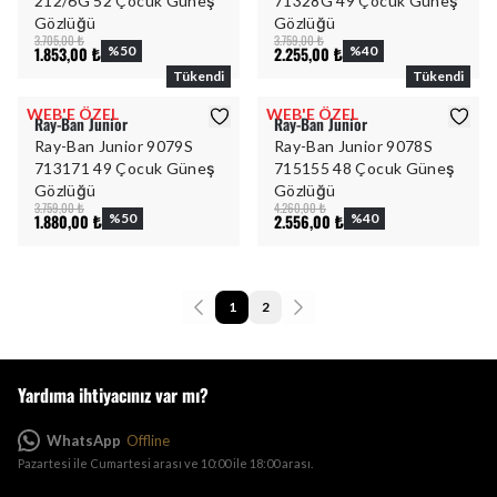
212/6G 52 Çocuk Güneş
71328G 49 Çocuk Güneş
Gözlüğü
Gözlüğü
3.705,00 ₺
3.759,00 ₺
1.853,00 ₺
%
50
2.255,00 ₺
%
40
Tükendi
Tükendi
WEB'E ÖZEL
WEB'E ÖZEL
Ray-Ban Junior
Ray-Ban Junior
Ray-Ban Junior 9079S
Ray-Ban Junior 9078S
713171 49 Çocuk Güneş
715155 48 Çocuk Güneş
Gözlüğü
Gözlüğü
3.759,00 ₺
4.260,00 ₺
1.880,00 ₺
%
50
2.556,00 ₺
%
40
1
2
Yardıma ihtiyacınız var mı?
WhatsApp
Offline
Pazartesi ile Cumartesi arası ve 10:00 ile 18:00 arası.