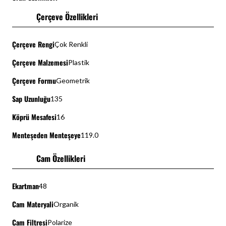
Çerçeve Özellikleri
Çerçeve Rengi
Çok Renkli
Çerçeve Malzemesi
Plastik
Çerçeve Formu
Geometrik
Sap Uzunluğu
135
Köprü Mesafesi
16
Menteşeden Menteşeye
119.0
Cam Özellikleri
Ekartman
48
Cam Materyali
Organik
Cam Filtresi
Polarize