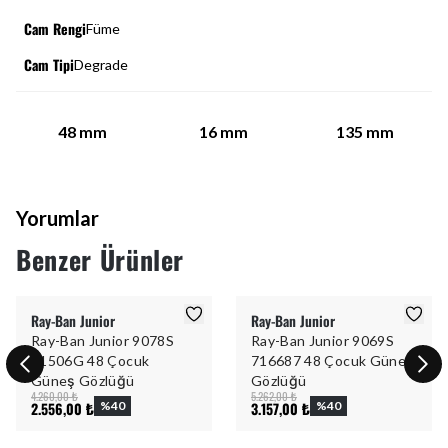
Cam Rengi
Füme
Cam Tipi
Degrade
48
mm
16
mm
135
mm
Yorumlar
Benzer Ürünler
Ray-Ban Junior
Ray-Ban Junior
Ray-Ban Junior 9078S
Ray-Ban Junior 9069S
71506G 48 Çocuk
716687 48 Çocuk Güneş
Güneş Gözlüğü
Gözlüğü
4.260,00 ₺
5.262,00 ₺
2.556,00 ₺
%
40
3.157,00 ₺
%
40