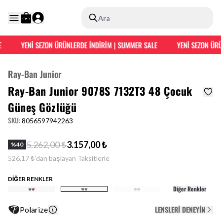
Ara
YENİ SEZON ÜRÜNLERDE İNDİRİM | SUMMER SALE
YENİ SEZON ÜRÜ
Ray-Ban Junior
Ray-Ban Junior 9078S 7132T3 48 Çocuk
Güneş Gözlüğü
SKU
:
8056597942263
5.262,00 ₺
3.157,00 ₺
%
40
526,17 ₺'dan başlayan Taksitlerle
DİĞER RENKLER
Diğer Renkler
LENSLERI DENEYIN
Polarize