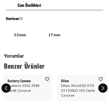
Cam Özellikleri
Ekartman
53
53
mm
17
mm
Yorumlar
Benzer Ürünler
Burberry Eyewear
Dilem
Burberry 2352 3988
Dilem 3KLA01D STD
Optik Çerçeve
Z1Y100LD 142 Optik
Çerçeve