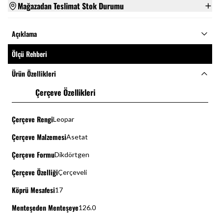
Mağazadan Teslimat Stok Durumu
Açıklama
Ölçü Rehberi
Ürün Özellikleri
Çerçeve Özellikleri
Çerçeve Rengi
Leopar
Çerçeve Malzemesi
Asetat
Çerçeve Formu
Dikdörtgen
Çerçeve Özelliği
Çerçeveli
Köprü Mesafesi
17
Menteşeden Menteşeye
126.0