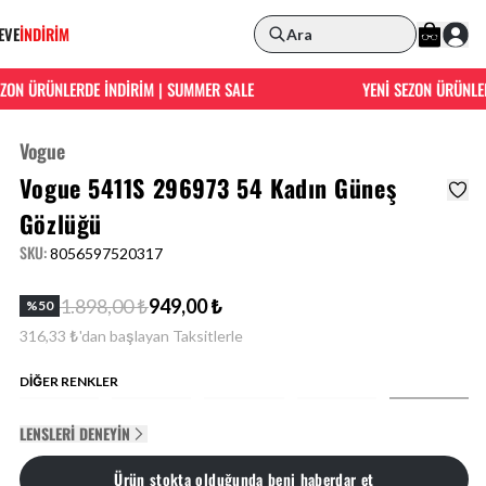
EVE
İNDİRİM
Ara
N ÜRÜNLERDE İNDİRİM | SUMMER SALE
YENİ SEZON ÜRÜNLERDE
Vogue
Vogue 5411S 296973 54 Kadın Güneş
Gözlüğü
SKU
:
8056597520317
1.898,00 ₺
949,00 ₺
%
50
316,33 ₺'dan başlayan Taksitlerle
DİĞER RENKLER
LENSLERI DENEYIN
Ürün stokta olduğunda beni haberdar et