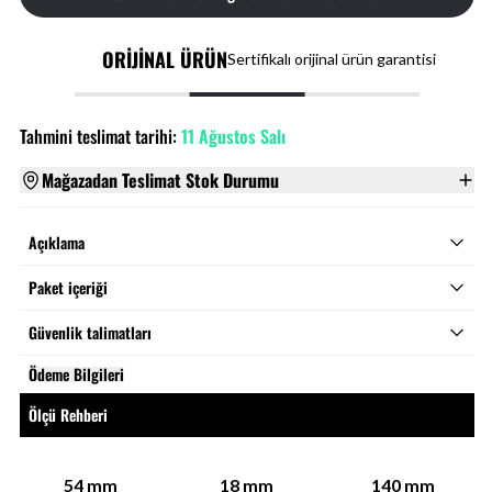
ORİJİNAL ÜRÜN
Sertifikalı orijinal ürün garantisi
Tahmini teslimat tarihi:
11 Ağustos Salı
Mağazadan Teslimat Stok Durumu
Açıklama
Paket içeriği
Güvenlik talimatları
Ödeme Bilgileri
Ölçü Rehberi
54
mm
18
mm
140
mm