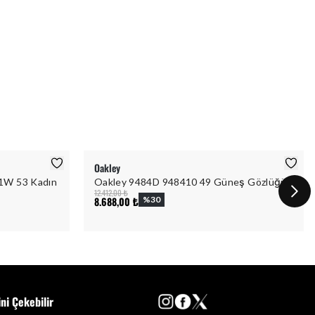
Oakley
1W 53 Kadın
Oakley 9484D 948410 49 Güneş Gözlüğü
12.412,00 ₺
8.688,00 ₺
%
30
ini Çekebilir